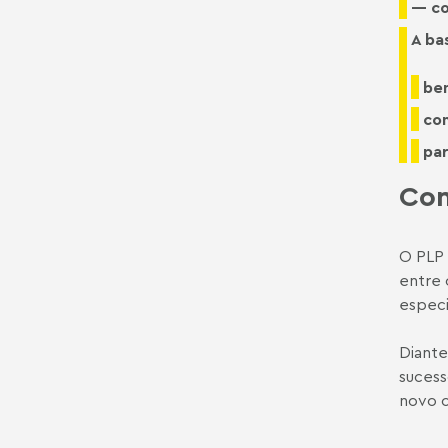
— co
A bas
ben
con
par
Con
O PLP 
entre 
especi
Diante
sucess
novo c