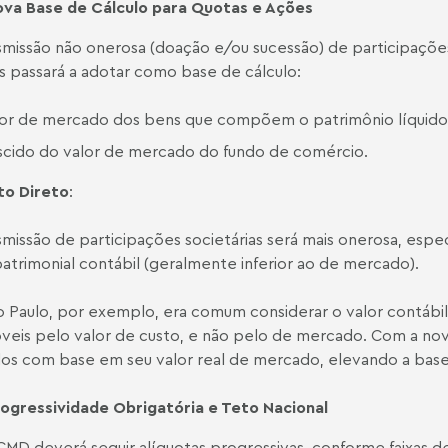
va Base de Cálculo para Quotas e Ações
smissão não onerosa (doação e/ou sucessão) de participaçõe
s passará a adotar como base de cálculo:
lor de mercado dos bens que compõem o patrimônio líquido
scido do valor de mercado do fundo de comércio.
to Direto
:
smissão de participações societárias será mais onerosa, espe
patrimonial contábil (geralmente inferior ao de mercado).
 Paulo, por exemplo, era comum considerar o valor contábil, j
veis pelo valor de custo, e não pelo de mercado. Com a nova
dos com base em seu valor real de mercado, elevando a base
ogressividade Obrigatória e Teto Nacional
CMD deverá seguir alíquotas progressivas, conforme faixas de