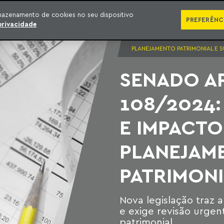
SÉRIES
PUBLICAÇÕES
IMPRENSA
EBOOKS
PODCA
mazenamento de cookies no seu dispositivo
PREFERÊNC
privacidade
PLANEJAMENTO PATRIMONIAL E 
SENADO A
108/2024
E IMPACTO
PLANEJAM
PATRIMONI
Nova legislação traz a
e exige revisão urgen
patrimonial