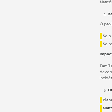
Mantém
Be
O proj
Se o
Se r
Impac
Famíli
devem 
incidê
Ou
Plan
Mant