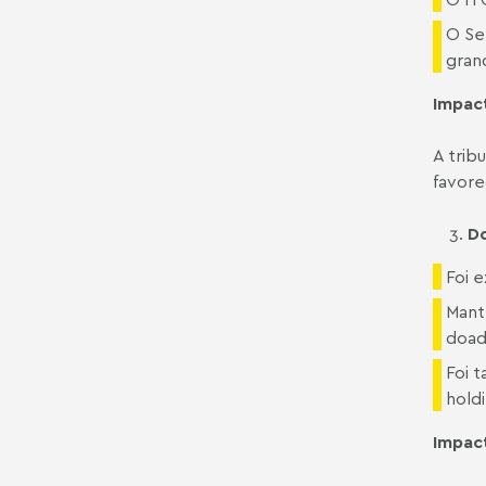
O Se
gran
Impact
A trib
favore
Do
Foi e
Mant
doad
Foi 
holdi
Impact