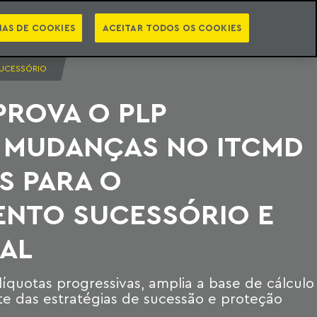
PT
EN
STS
NEWSLETTER
VIDEOCASTS
CATEGORIAS
IAS DE COOKIES
ACEITAR TODOS OS COOKIES
SUCESSÓRIO
PROVA O PLP
: MUDANÇAS NO ITCMD
S PARA O
ENTO SUCESSÓRIO E
AL
líquotas progressivas, amplia a base de cálculo
te das estratégias de sucessão e proteção