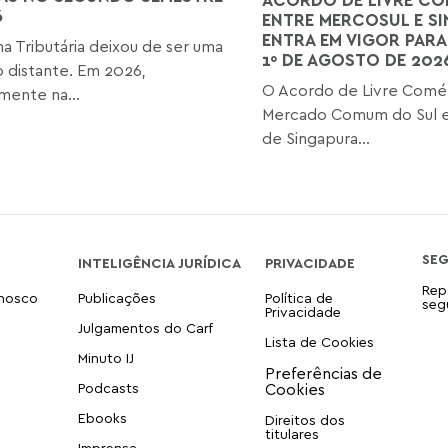
6
ENTRE MERCOSUL E S
ENTRA EM VIGOR PARA
a Tributária deixou de ser uma
1º DE AGOSTO DE 202
o distante. Em 2026,
O Acordo de Livre Comér
mente na...
Mercado Comum do Sul e
de Singapura...
SE
INTELIGÊNCIA JURÍDICA
PRIVACIDADE
Rep
onosco
Publicações
Política de
seg
Privacidade
Julgamentos do Carf
Lista de Cookies
Minuto IJ
Podcasts
Ebooks
Direitos dos
titulares
Imprensa