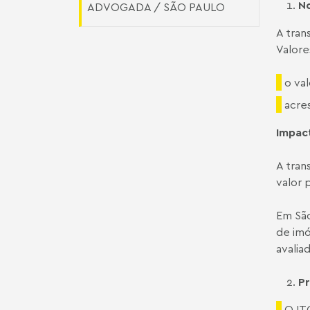
No
ADVOGADA / SÃO PAULO
A tran
Valore
o va
acre
Impac
A tran
valor 
Em São
de imó
avalia
Pr
O IT