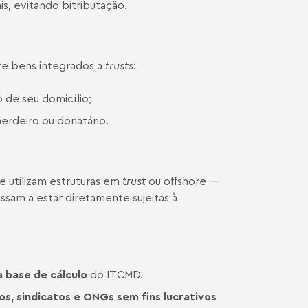
, evitando bitributação.
ive bens integrados a
trusts
:
 de seu domicílio;
erdeiro ou donatário.
e utilizam estruturas em
trust
ou offshore —
sam a estar diretamente sujeitas à
a base de cálculo
do ITCMD.
cos, sindicatos e ONGs sem fins lucrativos