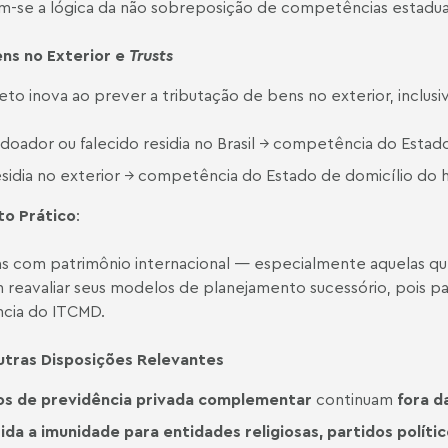
-se a lógica da não sobreposição de competências estaduais
ns no Exterior e
Trusts
eto inova ao prever a tributação de bens no exterior, inclus
 doador ou falecido residia no Brasil → competência do Estado
esidia no exterior → competência do Estado de domicílio do h
to Prático
:
as com patrimônio internacional — especialmente aquelas qu
reavaliar seus modelos de planejamento sucessório, pois pas
ncia do ITCMD.
tras Disposições Relevantes
os de previdência privada complementar
continuam
fora d
ida a
imunidade
para entidades religiosas, partidos políti