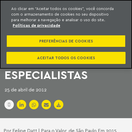
Ao clicar em “Aceitar todos os cookies”, você concorda
com o armazenamento de cookies no seu dispositivo
ara o conteúdo
Machado Meyer
para melhorar a navegação e analisar o uso do site.
Políticas de privacidade
PRORROGAÇÃO É
PREFERÊNCIAS DE COOKIES
TENDÊNCIA,
ACREDITAM
ACEITAR TODOS OS COOKIES
ESPECIALISTAS
25 de abril de 2012
Por Felipe Datt | Para o Valor, de São Paulo Em 2015