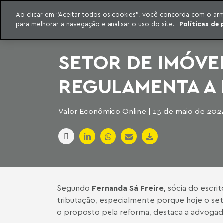
INTELIGÊNCIA JURÍDICA
Ao clicar em “Aceitar todos os cookies”, você concorda com o ar
CONTEÚDO EXCLUSIVO MACHADO MEYER ADVOGADOS
para melhorar a navegação e analisar o uso do site.
Políticas de 
ar para o conteúdo
Machado Meyer
SETOR DE IMÓVE
REGULAMENTA A
Valor Econômico Online | 13 de maio de 202
Segundo
Fernanda Sá Freire
, sócia do escri
tributação, especialmente porque hoje o set
o proposto pela reforma, destaca a advogad