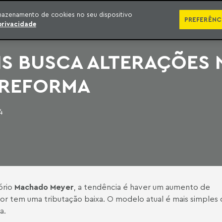
SÉRIES
PUBLICAÇÕES
IMPRENSA
EBOOKS
PODCA
mazenamento de cookies no seu dispositivo
PREFERÊNC
privacidade
IS BUSCA ALTERAÇÕES
 REFORMA
4
tório
Machado Meyer
, a tendência é haver um aumento de
or tem uma tributação baixa. O modelo atual é mais simples
a.