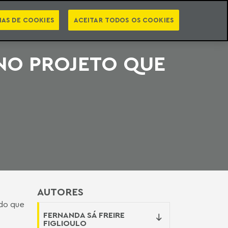
PT
EN
STS
NEWSLETTER
VIDEOCASTS
CATEGORIAS
IAS DE COOKIES
ACEITAR TODOS OS COOKIES
 NO PROJETO QUE
AUTORES
 do que
FERNANDA SÁ FREIRE
FIGLIOULO