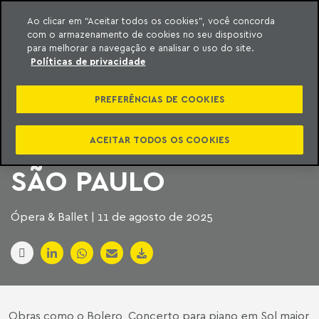
Ao clicar em “Aceitar todos os cookies”, você concorda
com o armazenamento de cookies no seu dispositivo
ara o conteúdo
Machado Meyer
para melhorar a navegação e analisar o uso do site.
Políticas de privacidade
CONCERTO DA
PREFERÊNCIAS DE COOKIES
ORQUESTRA JOVEM
DO ESTADO NA SALA
ACEITAR TODOS OS COOKIES
SÃO PAULO
Ópera & Ballet | 11 de agosto de 2025
Obras como o Bolero, Concerto para piano em Sol maior