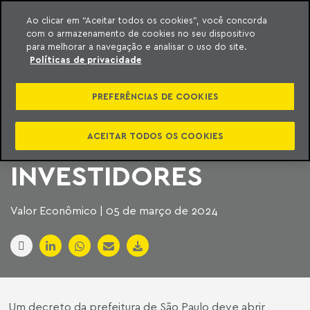
Ao clicar em “Aceitar todos os cookies”, você concorda
com o armazenamento de cookies no seu dispositivo
ara o conteúdo
Machado Meyer
para melhorar a navegação e analisar o uso do site.
Políticas de privacidade
EM SP, PERSPECTIVA
PREFERÊNCIAS DE COOKIES
DE ALUGAR MORADIA
SOCIAL ATRAI
ACEITAR TODOS OS COOKIES
INVESTIDORES
Valor Econômico | 05 de março de 2024
Um decreto da prefeitura de São Paulo deve abrir