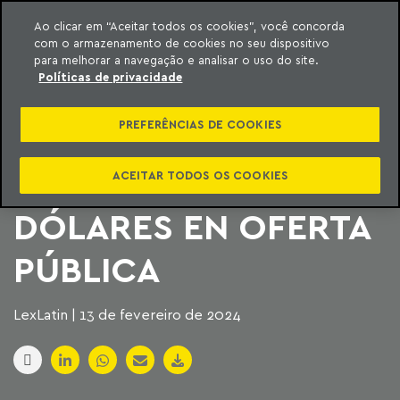
Ao clicar em “Aceitar todos os cookies”, você concorda
com o armazenamento de cookies no seu dispositivo
ara o conteúdo
Machado Meyer
para melhorar a navegação e analisar o uso do site.
Políticas de privacidade
ENGIE BRASIL
PREFERÊNCIAS DE COOKIES
RECAUDA MÁS DE
500 MILLONES DE
ACEITAR TODOS OS COOKIES
DÓLARES EN OFERTA
PÚBLICA
LexLatin | 13 de fevereiro de 2024