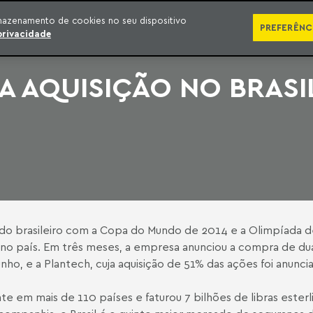
SÉRIES
PUBLICAÇÕES
IMPRENSA
EBOOKS
PODCA
mazenamento de cookies no seu dispositivo
PREFERÊNC
privacidade
A AQUISIÇÃO NO BRASI
o brasileiro com a Copa do Mundo de 2014 e a Olimpíada de
a no país. Em três meses, a empresa anunciou a compra de d
nho, e a Plantech, cuja aquisição de 51% das ações foi anunc
 em mais de 110 países e faturou 7 bilhões de libras esterl