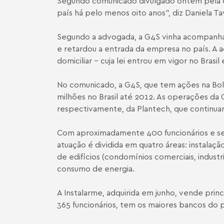
Segundo comunicado divulgado ontem pela co
país há pelo menos oito anos", diz Daniela T
Segundo a advogada, a G4S vinha acompanhand
e retardou a entrada da empresa no país. A
domiciliar - cuja lei entrou em vigor no Bras
No comunicado, a G4S, que tem ações na Bol
milhões no Brasil até 2012. As operações da 
respectivamente, da Plantech, que continuam
Com aproximadamente 400 funcionários e sed
atuação é dividida em quatro áreas: instala
de edifícios (condomínios comerciais, indus
consumo de energia.
A Instalarme, adquirida em junho, vende pr
365 funcionários, tem os maiores bancos do 