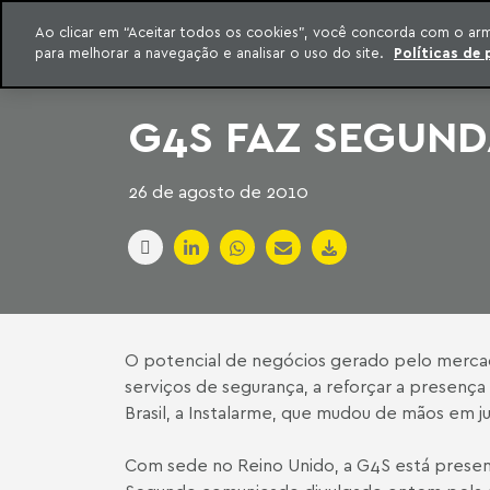
INTELIGÊNCIA JURÍDICA
Ao clicar em “Aceitar todos os cookies”, você concorda com o ar
CONTEÚDO EXCLUSIVO MACHADO MEYER ADVOGADOS
para melhorar a navegação e analisar o uso do site.
Políticas de 
ar para o conteúdo
Machado Meyer
G4S FAZ SEGUND
26 de agosto de 2010
O potencial de negócios gerado pelo mercad
serviços de segurança, a reforçar a presenç
Brasil, a Instalarme, que mudou de mãos em ju
Com sede no Reino Unido, a G4S está presente