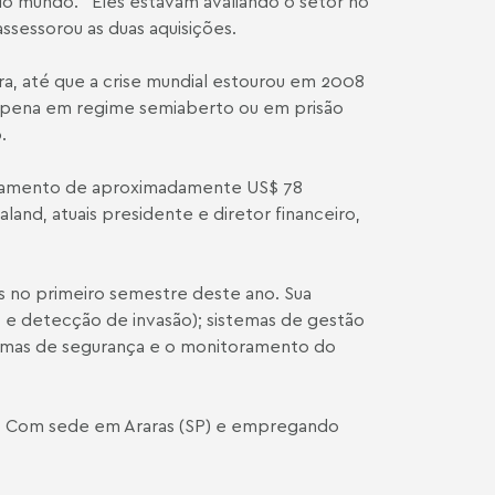
o mundo. "Eles estavam avaliando o setor no
ssessorou as duas aquisições.
a, até que a crise mundial estourou em 2008
m pena em regime semiaberto ou em prisão
.
turamento de aproximadamente US$ 78
and, atuais presidente e diretor financeiro,
s no primeiro semestre deste ano. Sua
 e detecção de invasão); sistemas de gestão
stemas de segurança e o monitoramento do
ro. Com sede em Araras (SP) e empregando