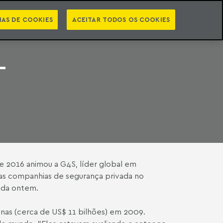
PT
EN
STS
NEWSLETTER
VIDEOCASTS
CATEGORIAS
IAS DE COOKIES
ACEITAR TODOS OS COOKIES
L
 2016 animou a G4S, líder global em
uas companhias de segurança privada no
iada ontem.
inas (cerca de US$ 11 bilhões) em 2009.