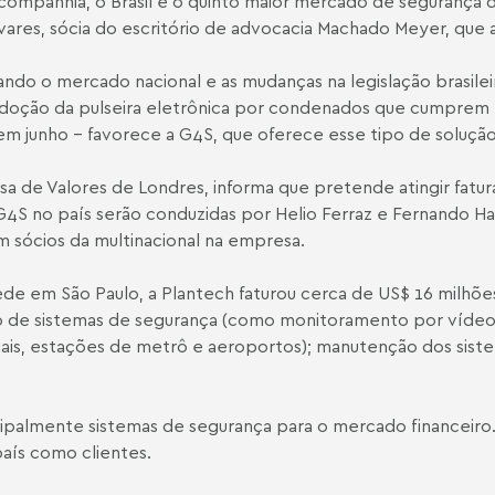
mpanhia, o Brasil é o quinto maior mercado de segurança d
avares, sócia do escritório de advocacia Machado Meyer, que a
o o mercado nacional e as mudanças na legislação brasileir
 adoção da pulseira eletrônica por condenados que cumpre
il em junho - favorece a G4S, que oferece esse tipo de solução
sa de Valores de Londres, informa que pretende atingir fa
G4S no país serão conduzidas por Helio Ferraz e Fernando Haal
 sócios da multinacional na empresa.
e em São Paulo, a Plantech faturou cerca de US$ 16 milhõe
ção de sistemas de segurança (como monitoramento por vídeo
triais, estações de metrô e aeroportos); manutenção dos si
incipalmente sistemas de segurança para o mercado financei
país como clientes.