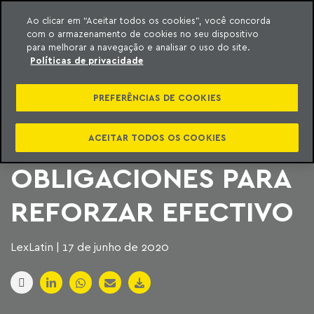
Ao clicar em “Aceitar todos os cookies”, você concorda
com o armazenamento de cookies no seu dispositivo
ara o conteúdo
Machado Meyer
para melhorar a navegação e analisar o uso do site.
Políticas de privacidade
GRUPO BRASILEÑO
PREFERÊNCIAS DE COOKIES
CCR USA FONDOS DE
EMISIÓN DE
ACEITAR TODOS OS COOKIES
OBLIGACIONES PARA
REFORZAR EFECTIVO
LexLatin | 17 de junho de 2020