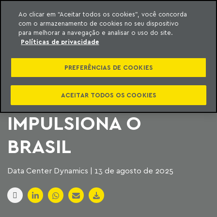
Ao clicar em “Aceitar todos os cookies”, você concorda
com o armazenamento de cookies no seu dispositivo
ara o conteúdo
Machado Meyer
para melhorar a navegação e analisar o uso do site.
Políticas de privacidade
POR SOB O MAR: A
PREFERÊNCIAS DE COOKIES
COLUNA VERTEBRAL
DIGITAL QUE
ACEITAR TODOS OS COOKIES
IMPULSIONA O
BRASIL
Data Center Dynamics | 13 de agosto de 2025