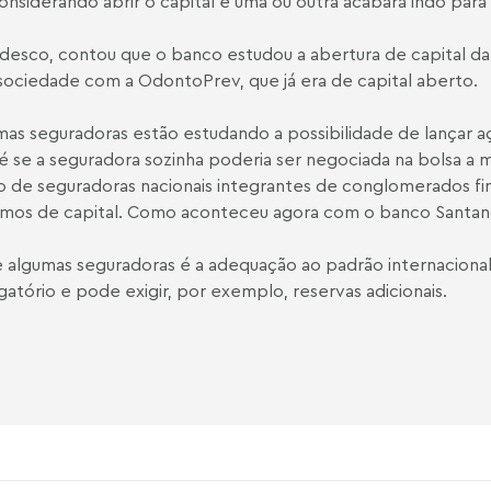
nsiderando abrir o capital e uma ou outra acabará indo para 
adesco, contou que o banco estudou a abertura de capital d
sociedade com a OdontoPrev, que já era de capital aberto.
as seguradoras estão estudando a possibilidade de lançar aç
a é se a seguradora sozinha poderia ser negociada na bolsa a 
so de seguradoras nacionais integrantes de conglomerados fi
rmos de capital. Como aconteceu agora com o banco Santan
 algumas seguradoras é a adequação ao padrão internacional d
tório e pode exigir, por exemplo, reservas adicionais.