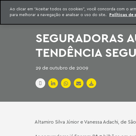
INTELIGÊNCIA JURÍDICA
Ao clicar em “Aceitar todos os cookies”, você concorda com o ar
CONTEÚDO EXCLUSIVO MACHADO MEYER ADVOGADOS
para melhorar a navegação e analisar o uso do site.
Políticas de 
ar para o conteúdo
Machado Meyer
SEGURADORAS AU
TENDÊNCIA SEG
29 de outubro de 2009
Altamiro Silva Júnior e Vanessa Adachi, de Sã