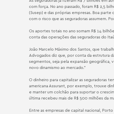
As seguradoras já fizeram R$ 7 bilhões em au
com força. No ano passado, foram R$ 2,5 bi
(Susep) e das próprias empresas. Boa parte da
com o risco que as seguradoras assumem. Por
Os aportes totais no ano somam R$ 14 bilhõe
conta das operações das seguradoras do Itaú
João Marcelo Máximo dos Santos, que trabalh
Advogados diz que, por conta da estrutura d
segmentos, seja pela expansão geográfica, vã
novo dinamismo ao mercado."
O dinheiro para capitalizar as seguradoras te
americana Assurant, por exemplo, trouxe dinh
e manter um colchão para suportar o crescim
última recebeu mais de R$ 500 milhões da ma
Entre as empresas de capital nacional, Porto