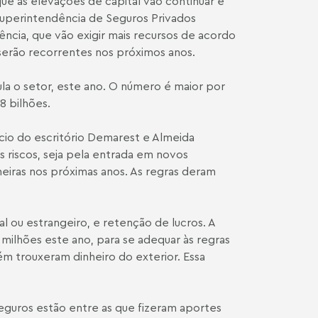
que as elevações de capital vão continuar e
Superintendência de Seguros Privados
vência, que vão exigir mais recursos de acordo
serão recorrentes nos próximos anos.
a o setor, este ano. O número é maior por
8 bilhões.
cio do escritório Demarest e Almeida
 riscos, seja pela entrada em novos
neiras nos próximas anos. As regras deram
al ou estrangeiro, e retenção de lucros. A
milhões este ano, para se adequar às regras
m trouxeram dinheiro do exterior. Essa
Seguros estão entre as que fizeram aportes