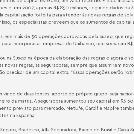
mentos de capital este ano, um valor recorde. E tudo indica 
lhões e, em 2007, apenas R$ 850 milhões, segundo dados da 
 capitalização foi feita para atender às novas regras de sol
 isso, os especialistas preveem que os aumentos de capital 
s, em mais de 50 operações aprovadas pela Susep, que regul
 para incorporar as empresas do Unibanco, que somaram R$ 
ou na Susep na época da elaboração das regras e agora é só
as novas regras, as seguradoras, sempre que assumirem novos
o precisar de um capital extra. "Essas operações serão roti
m vindo de duas fontes: aporte do próprio grupo, seja nacion
eiro da matriz. A seguradora aumentou seu capital em R$ 60 
ento previsto para mercado. MetLife, Cardif e Mapfre també
triz na Espanha.
 Seguro, Bradesco, Alfa Seguradora, Banco do Brasil e Caixa 