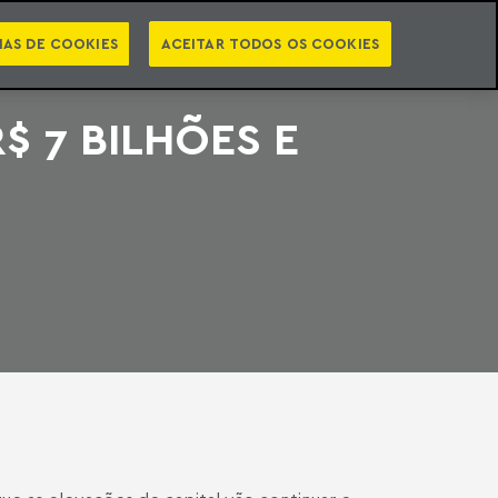
PT
EN
STS
NEWSLETTER
VIDEOCASTS
CATEGORIAS
IAS DE COOKIES
ACEITAR TODOS OS COOKIES
 7 BILHÕES E