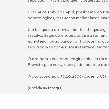
segurador. "Mas é claro que há seguradoras co
Luiz Carlos Trabuco Cappi, presidente do Br
odontológicos, mas achou melhor fazer uma 
Um banqueiro de investimentos diz que algum
ressalva. Segundo ele, uma análise a ser feit
no exterior, ou ao banco controlador (no ca
seguradora se torna autossustentável em te
Outro ponto que pode exigir capital extra de
Previsto para 2010, o enquadramento é obriga
(Valor Econômico 30.10.2009/Caderno C1)
(Notícia na Íntegra)