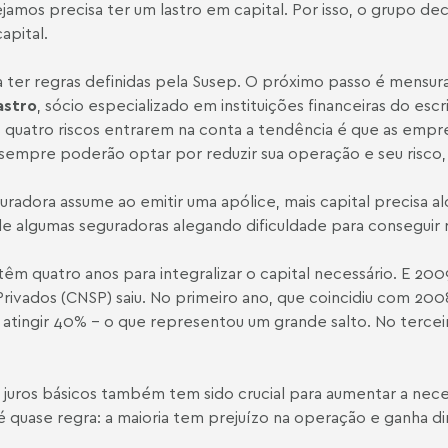
os precisa ter um lastro em capital. Por isso, o grupo deci
apital.
 ter regras definidas pela Susep. O próximo passo é mensurar
astro
, sócio especializado em instituições financeiras do esc
 quatro riscos entrarem na conta a tendência é que as empre
 sempre poderão optar por reduzir sua operação e seu risco
uradora assume ao emitir uma apólice, mais capital precisa a
e algumas seguradoras alegando dificuldade para conseguir r
êm quatro anos para integralizar o capital necessário. E 20
rivados (CNSP) saiu. No primeiro ano, que coincidiu com 2008
 atingir 40% - o que representou um grande salto. No terce
 juros básicos também tem sido crucial para aumentar a nece
quase regra: a maioria tem prejuízo na operação e ganha dinh