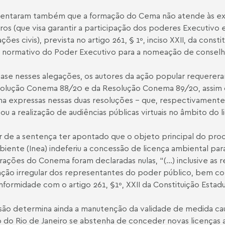
entaram também que a formação do Cema não atende às exi
s (que visa garantir a participação dos poderes Executivo e 
ações civis), prevista no artigo 261, § 1º, inciso XXII, da cons
 normativo do Poder Executivo para a nomeação de conselhei
se nesses alegações, os autores da ação popular requerera
olução Conema 88/20
e da
Resolução Conema 89/20
, assi
 expressas nessas duas resoluções – que, respectivament
zou a realização de audiências públicas virtuais no âmbito d
 de a sentença ter apontado que o objeto principal do proces
iente (Inea) indeferiu a concessão de licença ambiental par
rações do Conema foram declaradas nulas, “(...) inclusive as 
ão irregular dos representantes do poder público, bem co
formidade com o artigo 261, §1º, XXII da Constituição Estadua
são determina ainda a manutenção da validade de medida cau
 do Rio de Janeiro se abstenha de conceder novas licenças amb