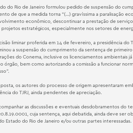
do do Rio de Janeiro formulou pedido de suspensão do cump
nto de que a medida torna “(...) gravíssima a paralisação e
olvimento econômico, descontinuar a prestação de serviço
 projetos estratégicos, especialmente nos setores de energ
isão liminar proferida em 14 de fevereiro, a presidência do Tr
inou a suspensão do cumprimento da sentença de primeiro gr
rações do Conema, inclusive os licenciamentos ambientais já 
do órgão, bem como autorizando a comissão a funcionar norm
so”.
posta, os autores do processo de origem apresentaram emb
ência do TJRJ, ainda pendentes de apreciação.
companhar as discussões e eventuais desdobramentos do te
0.8.19.0001, cuja sentença, aqui debatida, ainda deve ser o
do Estado do Rio de Janeiro e/ou outras partes interessadas.