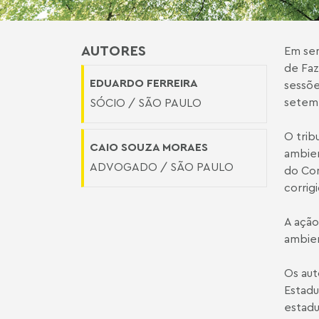
AUTORES
Em
se
de Faz
EDUARDO FERREIRA
sessõe
setem
SÓCIO / SÃO PAULO
O trib
CAIO SOUZA MORAES
ambien
ADVOGADO / SÃO PAULO
do Con
corrigi
A ação
ambien
Os aut
Estadu
estadu