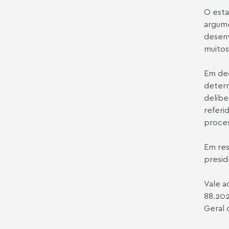
O esta
argume
desenv
muitos
Em dec
determ
delibe
referi
proces
Em res
presid
Vale a
88.202
Geral 