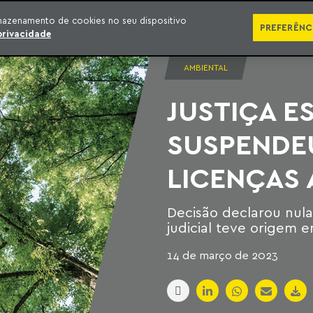
SÉRIES
PUBLICAÇÕES
IMPRENSA
EBOOKS
PODCA
mazenamento de cookies no seu dispositivo
PREFERÊNC
privacidade
AMBIENTAL
JUSTIÇA E
SUSPENDE
LICENÇAS 
Decisão declarou nula
judicial teve origem
14 de março de 2023