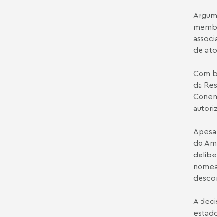
Argum
membro
associ
de ato
Com ba
da
Res
Conema
autori
Apesar
do Amb
delibe
nomeaç
descon
A deci
estado