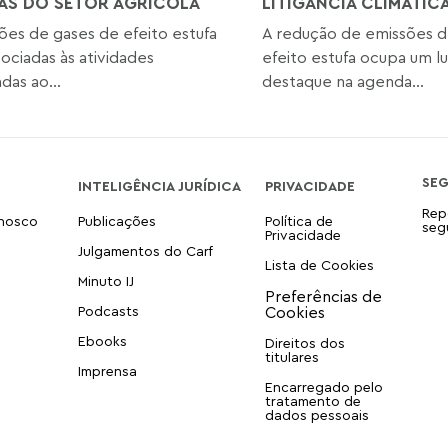
AS DO SETOR AGRÍCOLA
LITIGÂNCIA CLIMÁTIC
ões de gases de efeito estufa
A redução de emissões d
sociadas às atividades
efeito estufa ocupa um l
das ao...
destaque na agenda...
SE
INTELIGÊNCIA JURÍDICA
PRIVACIDADE
Rep
onosco
Publicações
Política de
seg
Privacidade
Julgamentos do Carf
Lista de Cookies
Minuto IJ
Podcasts
Ebooks
Direitos dos
titulares
Imprensa
Encarregado pelo
tratamento de
dados pessoais