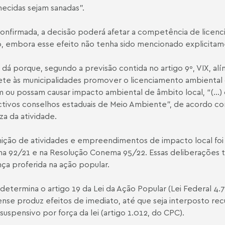
ecidas sejam sanadas”.
onfirmada, a decisão poderá afetar a competência de licen
o, embora esse efeito não tenha sido mencionado explicitam
e dá porque, segundo a previsão contida no artigo 9º, VIX, a
e às municipalidades promover o licenciamento ambiental
 ou possam causar impacto ambiental de âmbito local, “(...)
tivos conselhos estaduais de Meio Ambiente", de acordo com
za da atividade.
nição de atividades e empreendimentos de impacto local f
a 92/21
e na
Resolução Conema 95/22
. Essas deliberações
ça proferida na ação popular.
etermina o artigo 19 da Lei da Ação Popular (Lei Federal 4.71
ense produz efeitos de imediato, até que seja interposto rec
 suspensivo por força da lei (artigo 1.012, do CPC).