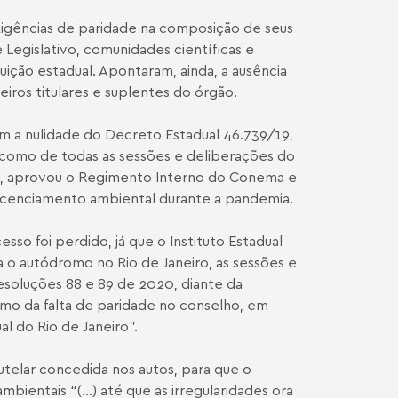
gências de paridade na composição de seus
Legislativo, comunidades científicas e
tituição estadual. Apontaram, ainda, a ausência
ros titulares e suplentes do órgão.
m a nulidade do Decreto Estadual 46.739/19,
m como de todas as sessões e deliberações do
e, aprovou o Regimento Interno do Conema e
o licenciamento ambiental durante a pandemia.
so foi perdido, já que o Instituto Estadual
a o autódromo no Rio de Janeiro, as sessões e
resoluções 88 e 89 de 2020, diante da
mo da falta de paridade no conselho, em
l do Rio de Janeiro”.
telar concedida nos autos, para que o
ientais “(...) até que as irregularidades ora