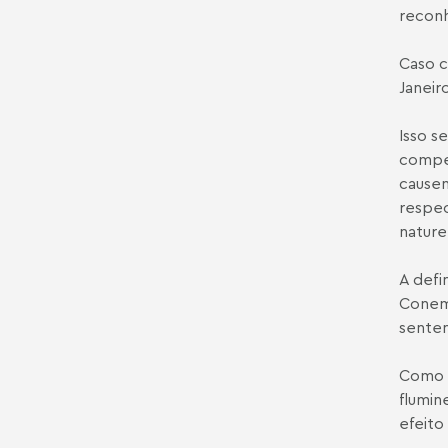
reconh
Caso c
Janeir
Isso s
compet
causem
respec
nature
A defi
Conem
senten
Como d
flumin
efeito