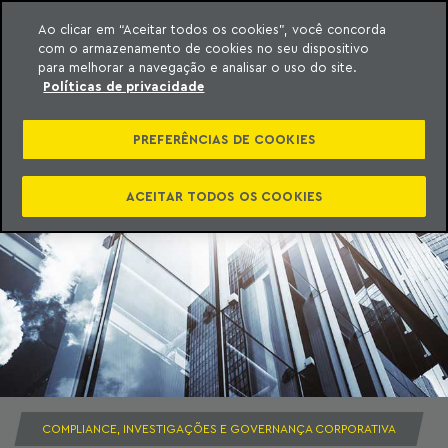
Ao clicar em “Aceitar todos os cookies”, você concorda
com o armazenamento de cookies no seu dispositivo
ara o conteúdo
Machado Meyer
para melhorar a navegação e analisar o uso do site.
Políticas de privacidade
PREFERÊNCIAS DE COOKIES
ACEITAR TODOS OS COOKIES
COMPLIANCE, INVESTIGAÇÕES E GOVERNANÇA CORPORATIVA