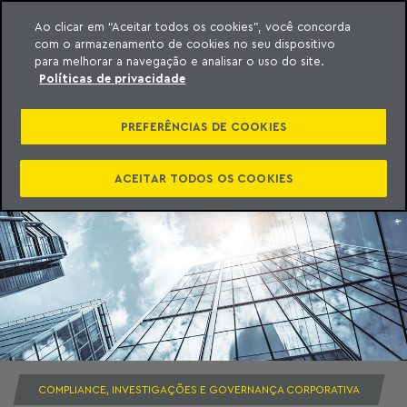
Ao clicar em “Aceitar todos os cookies”, você concorda
com o armazenamento de cookies no seu dispositivo
ara o conteúdo
Machado Meyer
para melhorar a navegação e analisar o uso do site.
Políticas de privacidade
PREFERÊNCIAS DE COOKIES
ACEITAR TODOS OS COOKIES
COMPLIANCE, INVESTIGAÇÕES E GOVERNANÇA CORPORATIVA