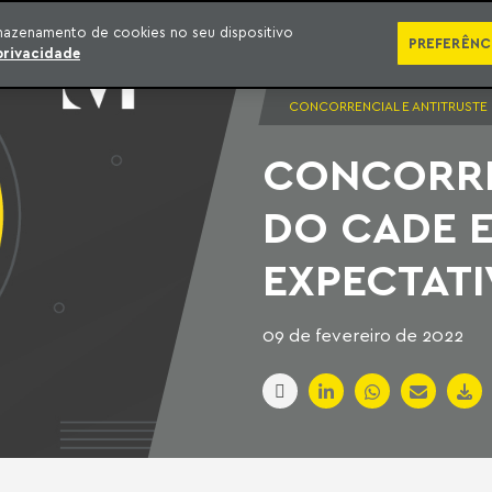
SÉRIES
PUBLICAÇÕES
IMPRENSA
EBOOKS
PODCA
mazenamento de cookies no seu dispositivo
PREFERÊNC
privacidade
CONCORRENCIAL E ANTITRUSTE
CONCORRE
DO CADE E
EXPECTATI
09 de fevereiro de 2022