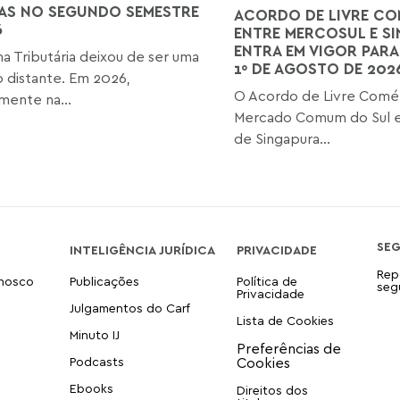
AS NO SEGUNDO SEMESTRE
ACORDO DE LIVRE CO
6
ENTRE MERCOSUL E S
ENTRA EM VIGOR PARA
a Tributária deixou de ser uma
1º DE AGOSTO DE 202
o distante. Em 2026,
O Acordo de Livre Comér
mente na...
Mercado Comum do Sul e
de Singapura...
SE
INTELIGÊNCIA JURÍDICA
PRIVACIDADE
Rep
onosco
Publicações
Política de
seg
Privacidade
Julgamentos do Carf
Lista de Cookies
Minuto IJ
Podcasts
Ebooks
Direitos dos