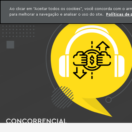
INTELIGÊNCIA JURÍDICA
Ao clicar em “Aceitar todos os cookies”, você concorda com o ar
CONTEÚDO EXCLUSIVO MACHADO MEYER ADVOGADOS
para melhorar a navegação e analisar o uso do site.
Políticas de 
ar para o conteúdo
Machado Meyer