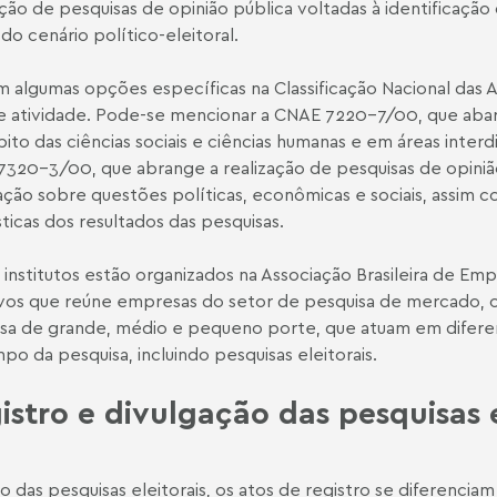
ação de pesquisas de opinião pública voltadas à identificaçã
do cenário político-eleitoral.
m algumas opções específicas na Classificação Nacional das
e atividade. Pode-se mencionar a CNAE 7220-7/00, que abar
ito das ciências sociais e ciências humanas e em áreas interd
320-3/00, que abrange a realização de pesquisas de opinião 
ção sobre questões políticas, econômicas e sociais, assim c
sticas dos resultados das pesquisas.
 institutos estão organizados na Associação Brasileira de Em
ivos que reúne empresas do setor de pesquisa de mercado, op
sa de grande, médio e pequeno porte, que atuam em difere
po da pesquisa, incluindo pesquisas eleitorais.
istro e divulgação das pesquisas e
o das pesquisas eleitorais, os atos de registro se diferencia