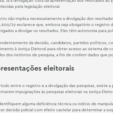
sa. Já a divulgação trata da apresentação dos resultados ao
lecidas pela legislação eleitoral.
stro não implica necessariamente a divulgação dos resultado
.600/19 esclarece que, embora seja obrigatório o registro da
rigados a divulgar os resultados. Eles têm autonomia para pub
ndentemente da decisão, candidatos, partidos políticos, 
imento à Justiça Eleitoral para obter acesso ao sistema de con
os dos institutos de pesquisa, a fim de conferir dados que po
resentações eleitorais
íodo entre o registro e a divulgação das pesquisas, existe a 
ntarem impugnações às pesquisas eleitorais na Justiça Eleitor
dentifiquem alguma deficiência técnica ou indício de manipulaç
er decisão judicial com efeito cautelar para determinar a su