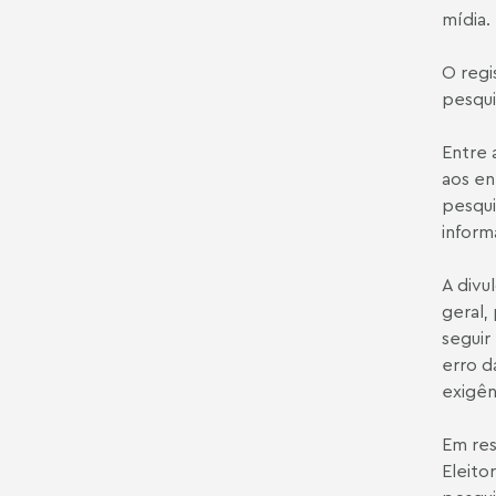
mídia.
O regi
pesqui
Entre 
aos en
pesqui
inform
A divu
geral,
seguir
erro d
exigên
Em res
Eleito