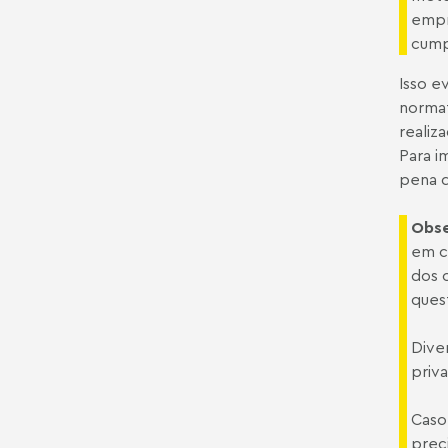
empr
cump
Isso e
normat
realiz
Para i
pena d
Obse
em c
dos 
ques
Dive
priva
Caso
prec