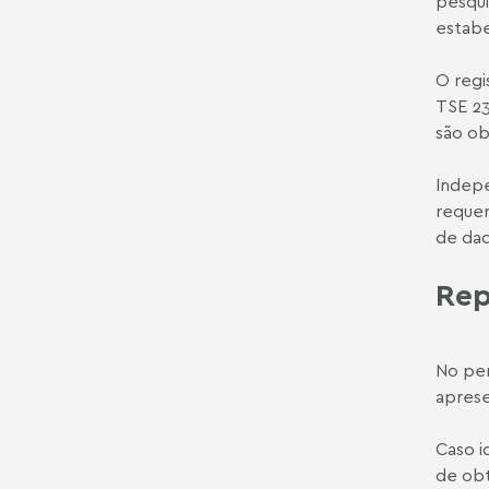
pesqui
estabe
O regi
TSE 23
são ob
Indepe
requer
de dad
Rep
No per
aprese
Caso i
de obt