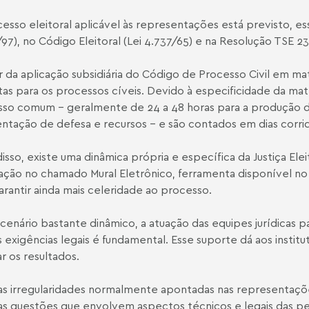
esso eleitoral aplicável às representações está previsto, ess
/97
), no Código Eleitoral (
Lei 4.737/65
) e na
Resolução TSE 2
 da aplicação subsidiária do Código de Processo Civil em maté
tas para os processos cíveis. Devido à especificidade da mat
so comum – geralmente de 24 a 48 horas para a produção de
ntação de defesa e recursos – e são contados em dias corri
isso, existe uma dinâmica própria e específica da Justiça Eleit
ação no chamado Mural Eletrônico, ferramenta disponível no po
arantir ainda mais celeridade ao processo.
cenário bastante dinâmico, a atuação das equipes jurídicas p
 exigências legais é fundamental. Esse suporte dá aos insti
ar os resultados.
as irregularidades normalmente apontadas nas representaçõe
as questões que envolvem aspectos técnicos e legais das pe