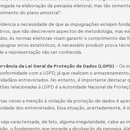
egada na elaboração da pesquisa eleitoral, mas tão somente g
rimento do plano amostral”.
videncia a necessidade de que as impugnações estejam fund
ivos, que não descrevem aspectos de metodologia, mas exig
ados. As normas eleitorais visam garantir o cumprimento das f
mpugnar erros estatísticos, é necessário produzir prova técni
e a representação não ser conhecida.
rvância da Lei Geral de Proteção de Dados (LGPD)
– Os i
onformidade com a LGPD, já que realizam o armazenamento,
cidadãos entrevistados. No entanto, é importante destacar 
tões relacionadas à LGPD é a Autoridade Nacional de Prote
rsas vezes a menção à violação da proteção de dados é apena
cidade dos entrevistados. Essa situação, acertadamente, é ide
 seja caracterizada, de fato, alguma irregularidade, cabe ao 
isão, o fundamento que impede a divulgação da pesquisa. Além