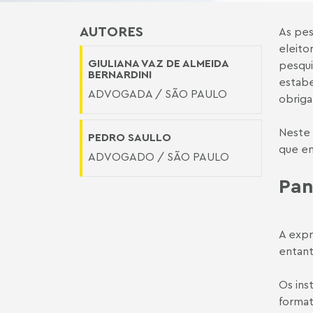
AUTORES
As pes
eleito
GIULIANA VAZ DE ALMEIDA
pesqui
BERNARDINI
estabe
ADVOGADA / SÃO PAULO
obriga
Neste 
PEDRO SAULLO
que en
ADVOGADO / SÃO PAULO
Pan
A expr
entant
Os ins
format