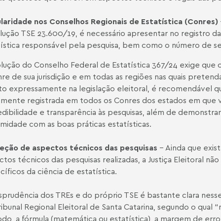
laridade nos Conselhos Regionais de Estatística (Conres)
lução TSE 23.600/19, é necessário apresentar no registro da
tística responsável pela pesquisa, bem como o número de se
lução do Conselho Federal de Estatística 367/24 exige que o
re de sua jurisdição e em todas as regiões nas quais preten
to expressamente na legislação eleitoral, é recomendável 
mente registrada em todos os Conres dos estados em que vai 
edibilidade e transparência às pesquisas, além de demonstr
midade com as boas práticas estatísticas.
eção de aspectos técnicos das pesquisas
– Ainda que exis
ctos técnicos das pesquisas realizadas, a Justiça Eleitoral n
íficos da ciência de estatística.
risprudência dos TREs e do próprio TSE é bastante clara ness
ibunal Regional Eleitoral de Santa Catarina, segundo o qual “
do, a fórmula (matemática ou estatística), a margem de erro