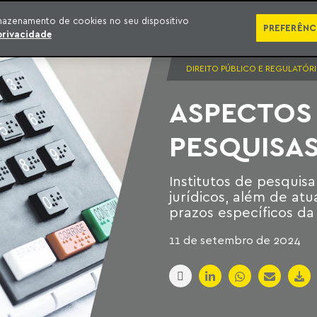
SÉRIES
PUBLICAÇÕES
IMPRENSA
EBOOKS
PODCA
mazenamento de cookies no seu dispositivo
PREFERÊNC
privacidade
DIREITO PÚBLICO E REGULATÓR
ASPECTOS 
PESQUISAS
Institutos de pesquisa
jurídicos, além de atu
prazos específicos da 
11 de setembro de 2024