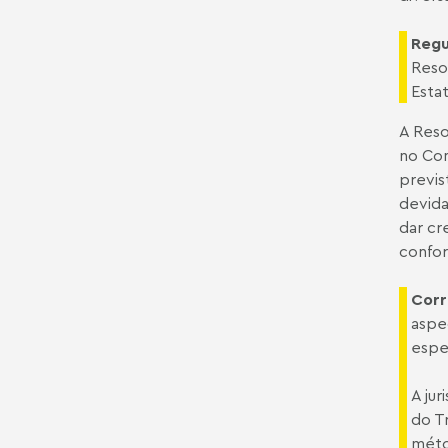
Regu
Reso
Esta
A Reso
no Con
previs
devida
dar cr
confor
Corr
aspe
espec
A ju
do Tr
méto