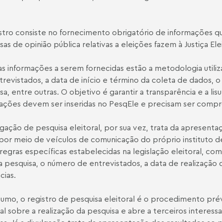
stro consiste no fornecimento obrigatório de informações q
sas de opinião pública relativas a eleições fazem à Justiça Elei
as informações a serem fornecidas estão a metodologia utiliz
trevistados, a data de início e término da coleta de dados, o
sa, entre outras. O objetivo é garantir a transparência e a lisu
ações devem ser inseridas no PesqEle e precisam ser comp
lgação de pesquisa eleitoral, por sua vez, trata da apresent
 por meio de veículos de comunicação do próprio instituto 
 regras específicas estabelecidas na legislação eleitoral, c
a pesquisa, o número de entrevistados, a data de realização 
cias.
umo, o registro de pesquisa eleitoral é o procedimento prévi
ral sobre a realização da pesquisa e abre a terceiros interessa