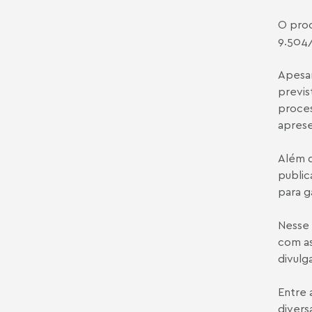
O proc
9.504
Apesar
previs
proces
aprese
Além d
public
para g
Nesse 
com as
divulg
Entre 
divers