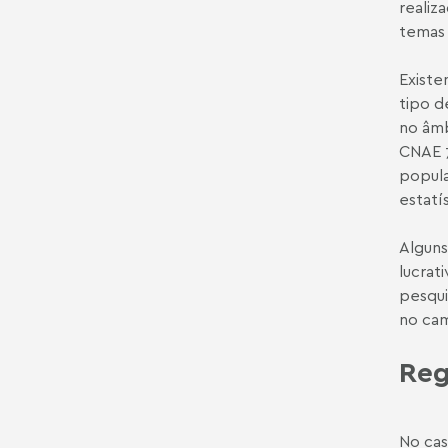
realiz
temas 
Existe
tipo d
no âmb
CNAE 7
popula
estatí
Alguns
lucrat
pesqui
no cam
Reg
No cas