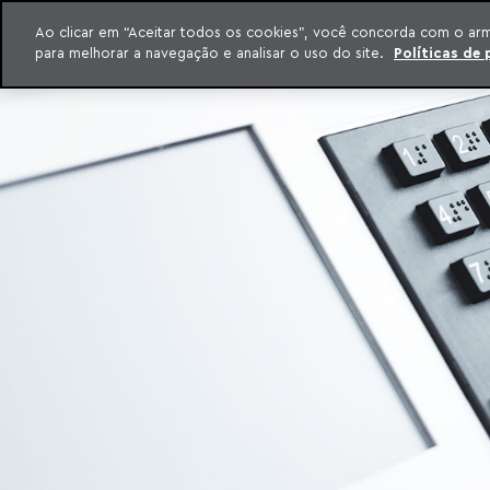
INTELIGÊNCIA JURÍDICA
Ao clicar em “Aceitar todos os cookies”, você concorda com o ar
CONTEÚDO EXCLUSIVO MACHADO MEYER ADVOGADOS
para melhorar a navegação e analisar o uso do site.
Políticas de 
ar para o conteúdo
Machado Meyer