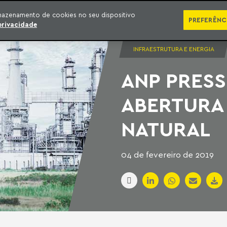
SÉRIES
PUBLICAÇÕES
IMPRENSA
EBOOKS
PODCA
mazenamento de cookies no seu dispositivo
PREFERÊNC
privacidade
INFRAESTRUTURA E ENERGIA
ANP PRES
ABERTURA
NATURAL
04 de fevereiro de 2019