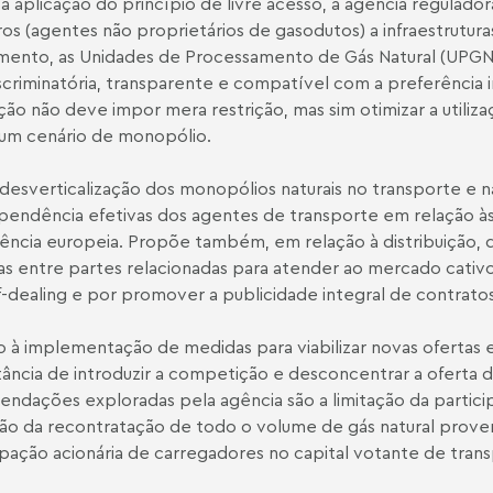
a aplicação do princípio de livre acesso, a agência regulad
ros (agentes não proprietários de gasodutos) a infraestrutur
ento, as Unidades de Processamento de Gás Natural (UPGNs
scriminatória, transparente e compatível com a preferência 
ção não deve impor mera restrição, mas sim otimizar a utiliza
 um cenário de monopólio.
 desverticalização dos monopólios naturais no transporte e n
pendência efetivas dos agentes de transporte em relação às
ência europeia. Propõe também, em relação à distribuição, 
as entre partes relacionadas para atender ao mercado cativo, 
f-dealing e por promover a publicidade integral de contratos
 à implementação de medidas para viabilizar novas ofertas e
ância de introduzir a competição e desconcentrar a oferta d
ndações exploradas pela agência são a limitação da partic
ção da recontratação de todo o volume de gás natural proven
ipação acionária de carregadores no capital votante de tran