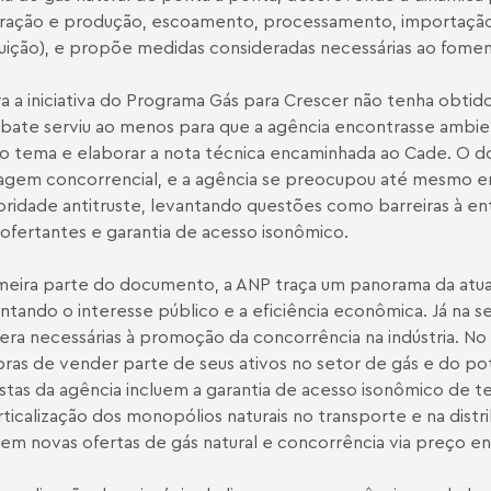
ração e produção, escoamento, processamento, importação,
buição), e propõe medidas consideradas necessárias ao fomen
 a iniciativa do Programa Gás para Crescer não tenha obtid
bate serviu ao menos para que a agência encontrasse ambien
o tema e elaborar a nota técnica encaminhada ao Cade. O
gem concorrencial, e a agência se preocupou até mesmo e
oridade antitruste, levantando questões como barreiras à e
ofertantes e garantia de acesso isonômico.
meira parte do documento, a ANP traça um panorama da atuaç
ntando o interesse público e a eficiência econômica. Já na s
era necessárias à promoção da concorrência na indústria. No
ras de vender parte de seus ativos no setor de gás e do pot
tas da agência incluem a garantia de acesso isonômico de terc
ticalização dos monopólios naturais no transporte e na dis
izem novas ofertas de gás natural e concorrência via preço e