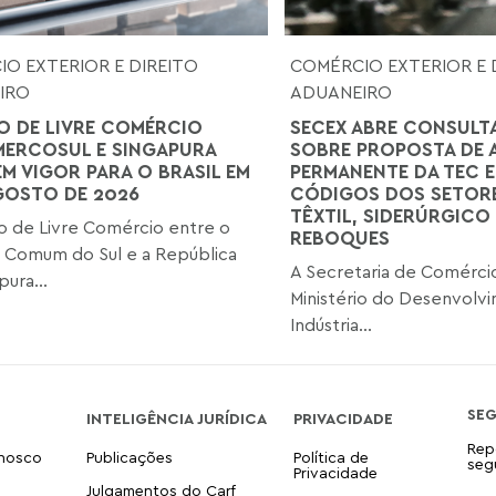
O EXTERIOR E DIREITO
COMÉRCIO EXTERIOR E 
IRO
ADUANEIRO
 DE LIVRE COMÉRCIO
SECEX ABRE CONSULT
MERCOSUL E SINGAPURA
SOBRE PROPOSTA DE 
EM VIGOR PARA O BRASIL EM
PERMANENTE DA TEC E
AGOSTO DE 2026
CÓDIGOS DOS SETORE
TÊXTIL, SIDERÚRGICO 
 de Livre Comércio entre o
REBOQUES
 Comum do Sul e a República
A Secretaria de Comércio
ura...
Ministério do Desenvolv
Indústria...
SE
INTELIGÊNCIA JURÍDICA
PRIVACIDADE
Rep
onosco
Publicações
Política de
seg
Privacidade
Julgamentos do Carf