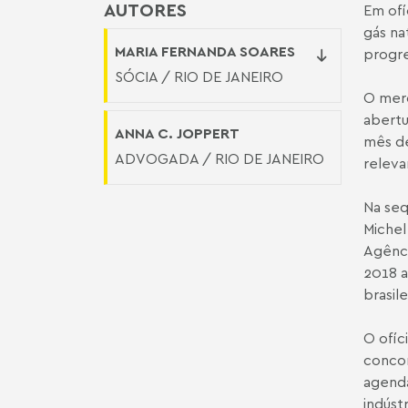
AUTORES
Em ofí
gás na
MARIA FERNANDA SOARES
progre
SÓCIA / RIO DE JANEIRO
O merc
abertu
ANNA C. JOPPERT
mês de
ADVOGADA / RIO DE JANEIRO
releva
Na seq
Michel
Agênci
2018 a
brasil
O ofíc
concor
agenda
indúst