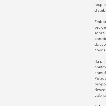
(explo
distri
Embora
seu de
sobre 
aborda
da aut
novos 
Na pri
confro
consid
Petrob
propos
desver
viabil