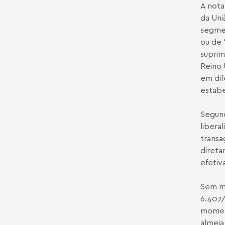
A nota
da Uni
segmen
ou de 
suprim
Reino 
em dif
estabe
Segund
libera
transa
direta
efetiv
Sem ma
6.407/
moment
almeja