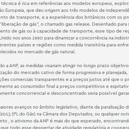
 técnica é rica em referências aos modelos europeus, explo
ão Europeia, que deu origem aos três modelos de independê
to de transporte, e a experiência dos britânicos com os pr
“liberação de gás”, o chamado gas release. Desenhado para 
ento de gás ou à capacidade de transporte, esse tipo de re
Unido nos anos 1990 para dinamizar a concorrência na indústr
erentes países e regiões como medida transitória para enfr
lecidos no mercado de gás natural.
o a ANP, as medidas visariam atingir no longo prazo objetivo
lização do mercado cativo de forma progressiva e planejad
ções comerciais transparentes e a preços justos até que o p
mente ao consumidor final a preços competitivos e equitat
amente concorrencial e desconcentrado seria possível gerar
iores avanços no âmbito legislativo, diante da paralisação 
2013 (PL do Gás) na Câmara dos Deputados, ou qualquer outro
o , o ativismo da ANP é mais do que esperado, encontrand
 que todo esse despertar de atividade regulatória e cooperat