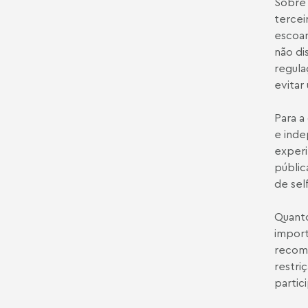
Sobre 
tercei
escoam
não di
regula
evitar
Para a
e inde
experi
públic
de sel
Quanto
import
recome
restri
partic