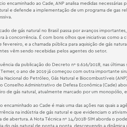
cio encaminhado ao Cade, ANP analisa medidas necessárias
tural e defende a implementação de um programa de gas rel
ssiva.
ado de gás natural no Brasil passa por avanços importantes,
ra à concorrência. É com bons olhos que iniciativas como a 
 fevereiro, e a chamada pública para aquisição de gás natura
ntes vêm sendo recebidas pelos agentes do setor.
uência da publicação do Decreto nº 9.616/2018, nas última
 Temer, o ano de 2019 já começou com outra importante sinal
a Nacional do Petróleo, Gás Natural e Biocombustíveis (ANP
o Conselho Administrativo de Defesa Econômica (Cade) ab
eiro de gás natural, atualmente marcado por um monopólio, 
io encaminhado ao Cade é mais uma das ações nas quais a ag
rência na indústria de gás natural e que evidenciam o ativi
 de abertura. A Nota Técnica nº 14/2018-SIM aborda o pod
ria do gás natural de ponta a ponta, descrevendo a dinâmic