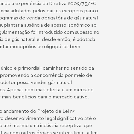
rando a experiência da Diretiva 2009/73/EC
ncia adotados pelos países europeus para o
ogramas de venda obrigatória de gás natural
suplantar a ausência de acesso isonômico ao
gulamentação foi introduzido com sucesso no
ia de gás natural e, desde então, é adotada
entar monopólios ou oligopólios bem
 único e primordial: caminhar no sentido da
a, promovendo a concorrência por meio de
rodutor possa vender gás natural
ivos. Apenas com mais oferta e um mercado
 mais benefícios para o mercado cativo.
do andamento do Projeto de Lei nº
 desenvolvimento legal significativo até o
o até mesmo uma indústria receptiva, que
iva com outros órgãos se intensifique, a fim