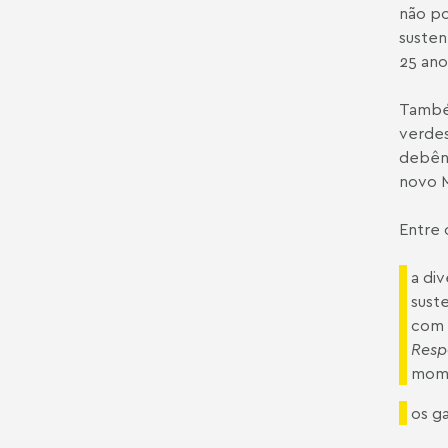
não po
susten
25 ano
Também
verdes
debênt
novo 
Entre 
a di
sust
com 
Resp
mome
os g