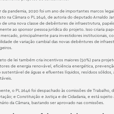
 da pandemia, 2020 foi um ano de importantes marcos legais p
to na Câmara o PL 2646, de autoria do deputado Arnaldo Jar
o de uma nova classe de debêntures de infraestrutura, papéis 
amente ao
sponsor
pessoa jurídica do projeto. Isso criaria pa
 mercado, principalmente para investidores institucionais, c
ilidade de variação cambial das novas debêntures de infraestr
geiros.
eto de lei também cria incentivos maiores (50%) para proje
tores de energia renovável, eficiência energética, prevençã
 sustentável de águas e efluentes líquidos, resíduos sólidos,
táveis.
ente, o PL 2646 foi despachado às comissões de Trabalho, de
utação; e Constituição e Justiça e de Cidadania, e está sujeito 
nário da Câmara, bastando ser aprovado nas comissões.