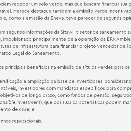
dem receber um selo verde, mas que buscam financiar sua g
tável. Merece destaque também a emissão verde incentiva
s e, como a emissão da Eneva, teve parecer de segunda opin
 segundo informações da Sitawi, o setor de saneamento s
, impulsionado principalmente pela operação da BRK Ambien
ures de infraestrutura para financiar projeto vencedor de lic
Marco Legal do Saneamento.
os principais benefícios na emissão de títulos verdes para os
versificação e ampliação da base de investidores, considera
entáveis, investidores com mandatos específicos para compra
objetivos de longo prazo, como fundos de pensão, seguradora
onsible Investment
), que por suas características podem m
nto de crise; e
anhos reputacionais.