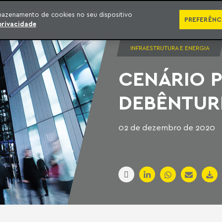
SÉRIES
PUBLICAÇÕES
IMPRENSA
EBOOKS
PODCA
mazenamento de cookies no seu dispositivo
PREFERÊNC
privacidade
INFRAESTRUTURA E ENERGIA
CENÁRIO P
DEBÊNTUR
02 de dezembro de 2020