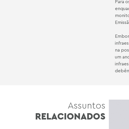
Para o
enquad
monito
Emissã
Embora
infrae
na pos
um ano
infrae
debên
Assuntos
RELACIONADOS