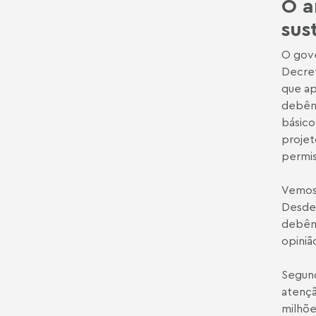
O a
sus
O gove
Decret
que ap
debênt
básico
projet
permis
Vemos 
Desde
debênt
opiniã
Segund
atençã
milhõe