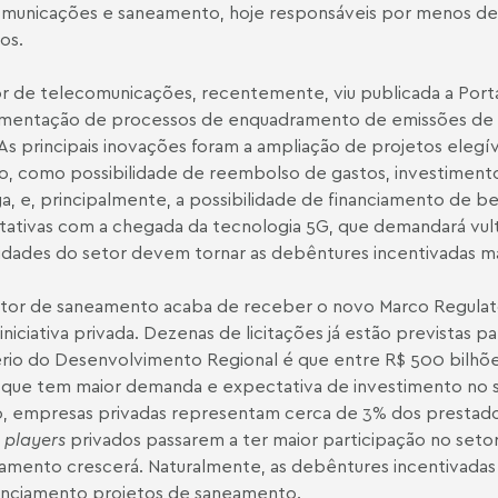
municações e saneamento, hoje responsáveis por menos de 
os.
r de telecomunicações, recentemente, viu publicada a Port
amentação de processos de enquadramento de emissões de 
 As principais inovações foram a ampliação de projetos elegí
o, como possibilidade de reembolso de gastos, investimen
a, e, principalmente, a possibilidade de financiamento de
ativas com a chegada da tecnologia 5G, que demandará vult
idades do setor devem tornar as debêntures incentivadas mais
etor de saneamento acaba de receber o novo Marco Regulatór
 iniciativa privada. Dezenas de licitações já estão previstas 
ério do Desenvolvimento Regional é que entre R$ 500 bilhõe
 que tem maior demanda e expectativa de investimento no 
 empresas privadas representam cerca de 3% dos prestador
s
players
privados passarem a ter maior participação no set
iamento crescerá. Naturalmente, as debêntures incentivad
anciamento projetos de saneamento.