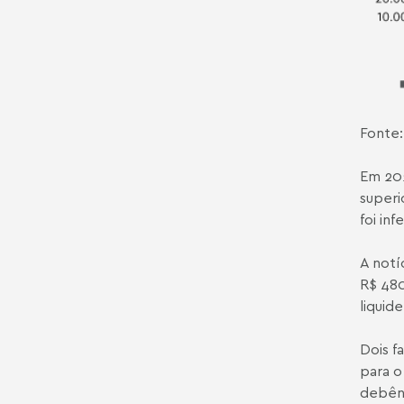
Fonte:
Em 202
superi
foi in
A notí
R$ 480
liquid
Dois f
para o
debênt