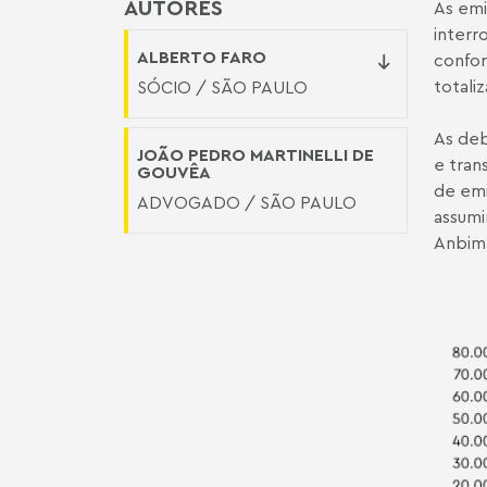
AUTORES
As em
interr
ALBERTO FARO
confo
totali
SÓCIO / SÃO PAULO
As deb
JOÃO PEDRO MARTINELLI DE
e tran
GOUVÊA
de emi
ADVOGADO / SÃO PAULO
assumi
Anbima