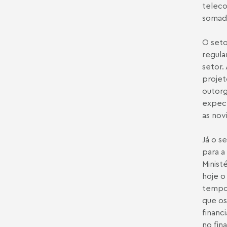
teleco
somad
O seto
regul
setor.
projet
outorg
expect
as nov
Já o s
para a
Minist
hoje o
tempo,
que o
financ
no fin