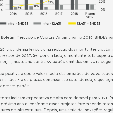
 Boletim Mercado de Capitais, Anbima, junho 2019; BNDES, j
0, a pandemia levou a uma redução dos montantes a patamar
ores aos de 2017. Se, por um lado, o montante total supera
ferior, 35 neste ano contra 49 papéis emitidos em 2017, segu
cia positiva é que o valor médio das emissões de 2020 supe
 milhões – e os prazos continuam se estendendo, o que sign
ez desses papéis.
atores indicam expectativa de alta considerável para 2021. Pr
 próximo ano e, conforme esses projetos forem sendo ret
ures de infraestrutura. Depois, uma série de inovações regu