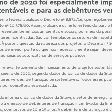
no de 2020 foi especialmente imp
tentáveis e para as debêntures ve
rno federal atualizou o Decreto nº 8.874/16, que regulament
o nº 10.378/20. Assim, o alcance da lei foi estendido para o
resentam benefícios ambientais e sociais, por meio da pos
ures incentivadas. São contemplados os setores de mobili
. À parte a questão da natureza dos projetos, o Decreto nº 
os de menor porte ou que não necessariamente sejam desenv
sionárias ou autorizatárias de serviços públicos.
relevante aumento de financiamento de projetos sustentáv
 janeiro de 2020, segundo dados do
banco de dados
da Sita
ures verdes, de transição ou sustentáveis. Todos esses pa
o por consultoria especializada.
o informa o banco de dados da Sitawi, o setor de energia fo
o à emissão de debêntures de transição incentivadas da Enev
s, com prazos de 10 e 15 anos. A debênture de transição é 