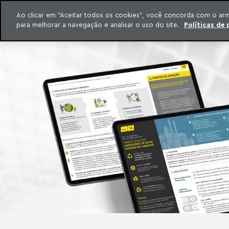
INTELIGÊNCIA JURÍDICA
Ao clicar em “Aceitar todos os cookies”, você concorda com o ar
CONTEÚDO EXCLUSIVO MACHADO MEYER ADVOGADOS
para melhorar a navegação e analisar o uso do site.
Políticas de 
ar para o conteúdo
Machado Meyer