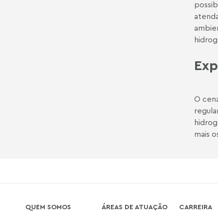
possib
atenda
ambien
hidrog
Exp
O cená
regula
hidrog
mais o
QUEM SOMOS
ÁREAS DE ATUAÇÃO
CARREIRA