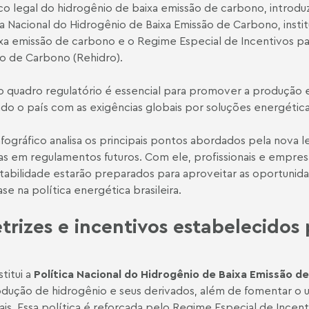
o legal do hidrogênio de baixa emissão de carbono, introduz
ca Nacional do Hidrogênio de Baixa Emissão de Carbono, institu
xa emissão de carbono e o Regime Especial de Incentivos pa
o de Carbono (Rehidro).
 quadro regulatório é essencial para promover a produção e
ndo o país com as exigências globais por soluções energét
nfográfico analisa os principais pontos abordados pela nova 
as em regulamentos futuros. Com ele, profissionais e empre
tabilidade estarão preparados para aproveitar as oportunidad
ase na política energética brasileira.
etrizes e incentivos estabelecidos
stitui a
Política Nacional do Hidrogênio de Baixa Emissão d
dução de hidrogênio e seus derivados, além de fomentar o 
ais. Essa política é reforçada pelo Regime Especial de Incen