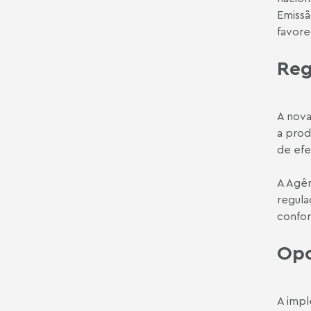
Emiss
favore
Reg
A nova
a prod
de efe
A Agên
regula
confor
Opo
A impl