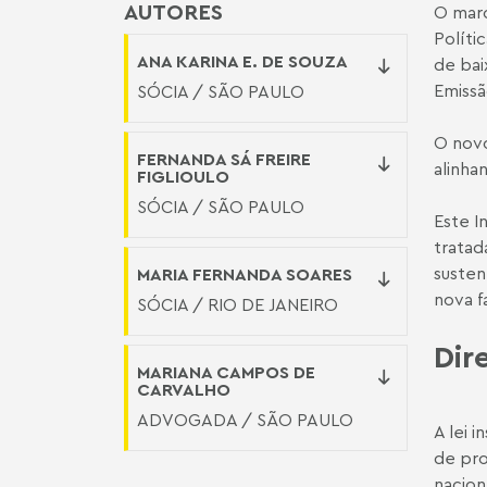
AUTORES
O marc
Políti
ANA KARINA E. DE SOUZA
de bai
Emissã
SÓCIA / SÃO PAULO
O novo
FERNANDA SÁ FREIRE
alinha
FIGLIOULO
SÓCIA / SÃO PAULO
Este I
tratad
susten
MARIA FERNANDA SOARES
nova f
SÓCIA / RIO DE JANEIRO
Dir
MARIANA CAMPOS DE
CARVALHO
ADVOGADA / SÃO PAULO
A lei in
de pro
nacion