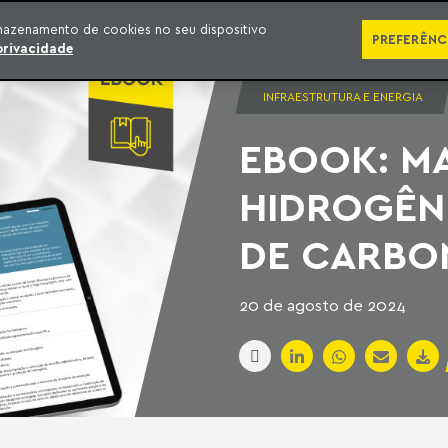
SÉRIES
PUBLICAÇÕES
IMPRENSA
EBOOKS
PODCA
mazenamento de cookies no seu dispositivo
PREFERÊNC
privacidade
INFRAESTRUTURA E ENERGIA
EBOOK: M
HIDROGÊNI
DE CARBO
20 de agosto de 2024