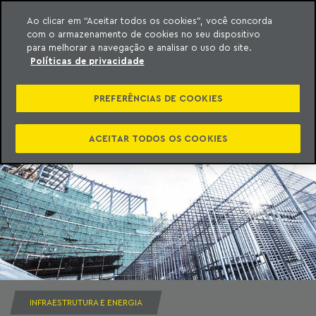
Ao clicar em “Aceitar todos os cookies”, você concorda
com o armazenamento de cookies no seu dispositivo
ara o conteúdo
Machado Meyer
para melhorar a navegação e analisar o uso do site.
Políticas de privacidade
PREFERÊNCIAS DE COOKIES
ACEITAR TODOS OS COOKIES
INFRAESTRUTURA E ENERGIA