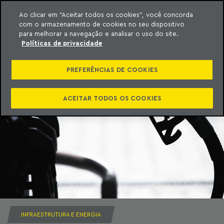
Ao clicar em “Aceitar todos os cookies”, você concorda
com o armazenamento de cookies no seu dispositivo
ara o conteúdo
Machado Meyer
para melhorar a navegação e analisar o uso do site.
Políticas de privacidade
PREFERÊNCIAS DE COOKIES
ACEITAR TODOS OS COOKIES
INFRAESTRUTURA E ENERGIA