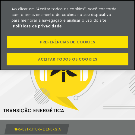
Ao clicar em “Aceitar todos os cookies”, você concorda
com o armazenamento de cookies no seu dispositivo
ara o conteúdo
Machado Meyer
para melhorar a navegação e analisar o uso do site.
Políticas de privacidade
PREFERÊNCIAS DE COOKIES
ACEITAR TODOS OS COOKIES
INFRAESTRUTURA E ENERGIA