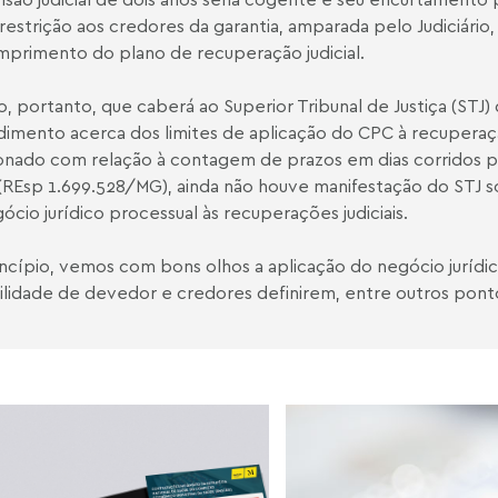
restrição aos credores da garantia, amparada pelo Judiciário
primento do plano de recuperação judicial.
o, portanto, que caberá ao Superior Tribunal de Justiça (STJ) 
imento acerca dos limites de aplicação do CPC à recuperação
onado com relação à contagem de prazos em dias corridos p
(REsp 1.699.528/MG), ainda não houve manifestação do STJ so
ócio jurídico processual às recuperações judiciais.
ncípio, vemos com bons olhos a aplicação do negócio jurídic
ilidade de devedor e credores definirem, entre outros ponto