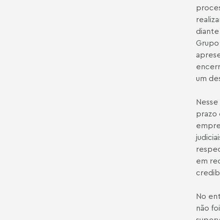
proces
realiz
diante
Grupo 
aprese
encerr
um des
Nesse 
prazo 
empres
judici
respec
em rec
credib
No ent
não fo
superv