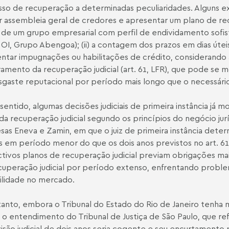
so de recuperação a determinadas peculiaridades. Alguns exem
ar assembleia geral de credores e apresentar um plano de re
 de um grupo empresarial com perfil de endividamento sofis
OI, Grupo Abengoa); (ii) a contagem dos prazos em dias útei
ntar impugnações ou habilitações de crédito, considerando as
amento da recuperação judicial (art. 61, LFR), que pode se
gaste reputacional por período mais longo que o necessári
sentido, algumas decisões judiciais de primeira instância já 
da recuperação judicial segundo os princípios do negócio jur
as Eneva e Zamin, em que o juiz de primeira instância det
ais em período menor do que os dois anos previstos no art. 
tivos planos de recuperação judicial previam obrigações m
uperação judicial por período extenso, enfrentando proble
ilidade no mercado.
anto, embora o Tribunal do Estado do Rio de Janeiro tenha m
i o entendimento do Tribunal de Justiça de São Paulo, que re
isão judicial de dois anos seria cogente e seu encurtamento p