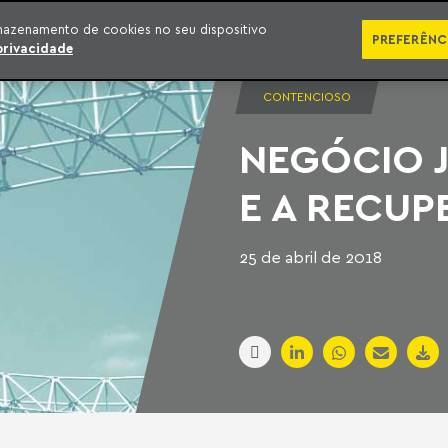
SÉRIES
PUBLICAÇÕES
IMPRENSA
EBOOKS
PODCA
mazenamento de cookies no seu dispositivo
PREFERÊNC
privacidade
CONTENCIOSO
NEGÓCIO 
E A RECUP
25 de abril de 2018