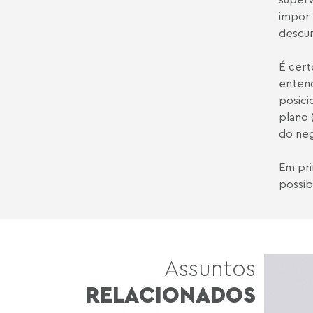
impor 
descum
É cert
entend
posici
plano 
do neg
Em pri
possib
Assuntos
RELACIONADOS