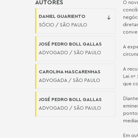
AUTORES
O novo
concil
DANIEL GUARIENTO
negóci
direta
SÓCIO / SÃO PAULO
conven
JOSÉ PEDRO BOLL GALLAS
A expe
ADVOGADO / SÃO PAULO
circun
A recu
CAROLINA MASCARENHAS
Lei nº
ADVOGADA / SÃO PAULO
que co
Diante
JOSÉ PEDRO BOLL GALLAS
eminen
ADVOGADO / SÃO PAULO
pontos
mediaç
Em out