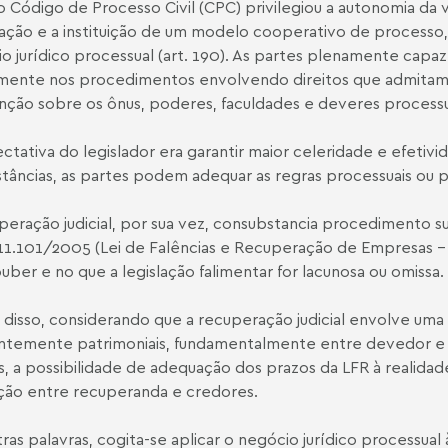
 Código de Processo Civil (CPC) privilegiou a autonomia da 
iação e a instituição de um modelo cooperativo de processo,
o jurídico processual (art. 190). As partes plenamente capaz
mente nos procedimentos envolvendo direitos que admita
ção sobre os ônus, poderes, faculdades e deveres processu
ctativa do legislador era garantir maior celeridade e efetiv
stâncias, as partes podem adequar as regras processuais ou p
peração judicial, por sua vez, consubstancia procedimento s
 11.101/2005 (Lei de Falências e Recuperação de Empresas - 
uber e no que a legislação falimentar for lacunosa ou omissa.
 disso, considerando que a recuperação judicial envolve uma
temente patrimoniais, fundamentalmente entre devedor e cr
, a possibilidade de adequação dos prazos da LFR à realidade
ão entre recuperanda e credores.
ras palavras, cogita-se aplicar o negócio jurídico processual