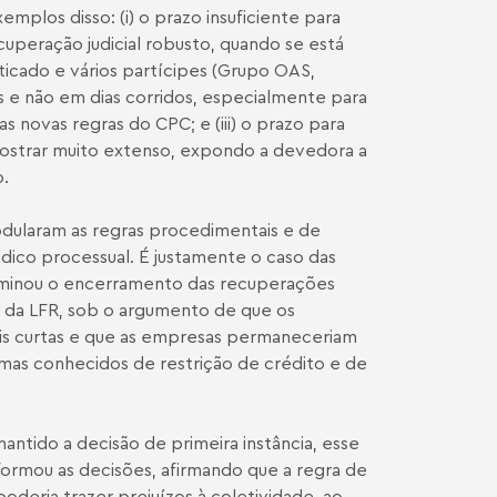
plos disso: (i) o prazo insuficiente para
cuperação judicial robusto, quando se está
ticado e vários partícipes (Grupo OAS,
s e não em dias corridos, especialmente para
 novas regras do CPC; e (iii) o prazo para
 mostrar muito extenso, expondo a devedora a
o.
modularam as regras procedimentais e de
ídico processual. É justamente o caso das
erminou o encerramento das recuperações
61 da LFR, sob o argumento de que os
ais curtas e que as empresas permaneceriam
mas conhecidos de restrição de crédito e de
antido a decisão de primeira instância, esse
formou as decisões, afirmando que a regra de
oderia trazer prejuízos à coletividade, ao