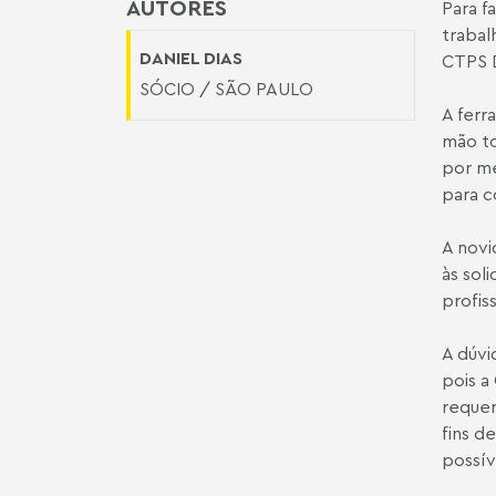
AUTORES
Para f
trabal
DANIEL DIAS
CTPS D
SÓCIO / SÃO PAULO
A ferr
mão to
por me
para c
A novi
às sol
profiss
A dúvi
pois a
requer
fins d
possív