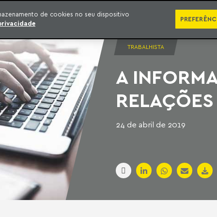
SÉRIES
PUBLICAÇÕES
IMPRENSA
EBOOKS
PODCA
mazenamento de cookies no seu dispositivo
PREFERÊNC
privacidade
TRABALHISTA
A INFORM
RELAÇÕES
24 de abril de 2019