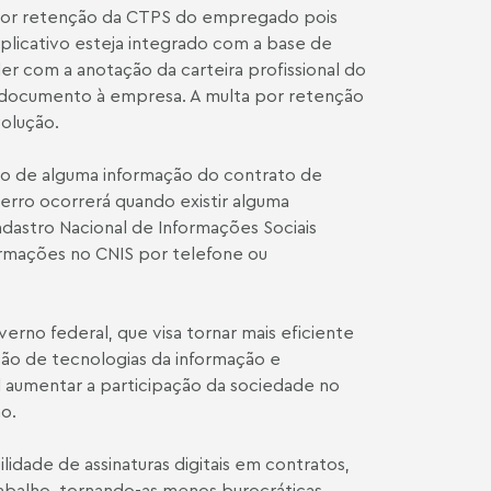
a por retenção da CTPS do empregado pois
aplicativo esteja integrado com a base de
r com a anotação da carteira profissional do
 documento à empresa. A multa por retenção
volução.
so de alguma informação do contrato de
 erro ocorrerá quando existir alguma
dastro Nacional de Informações Sociais
ormações no CNIS por telefone ou
rno federal, que visa tornar mais eficiente
o de tecnologias da informação e
l aumentar a participação da sociedade no
o.
ilidade de assinaturas digitais em contratos,
rabalho, tornando-as menos burocráticas,