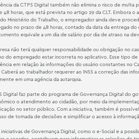
tência da CTPS Digital também não elimina o risco de mult
e 48 horas, que está prevista no artigo 29 da CLT. Embora o 
do Ministério do Trabalho, o empregador ainda deve procede
ado no prazo de 48 horas, contado da data da entrega do
umento equivale a um dia de salário por dia de atraso na de
esa não terá qualquer responsabilidade ou obrigação no ca
ho do empregado estar incorreta no aplicativo. Esse tipo de
ência em relação às informações do usuário constantes no Ca
. Caberá ao trabalhador requerer ao INSS a correção das inf
mente em uma agência da autarquia.
 Digital faz parte do programa de Governança Digital do gove
ômico o atendimento ao cidadão, por meio da implementaçã
cação no setor público. Com a iniciativa, também é possíve
so de tomada de decisões e simplificar o acesso à informaçã
 iniciativas de Governança Digital, como o e-Social e a possib
cas e acordos, contribuem para informatizar as relações do t