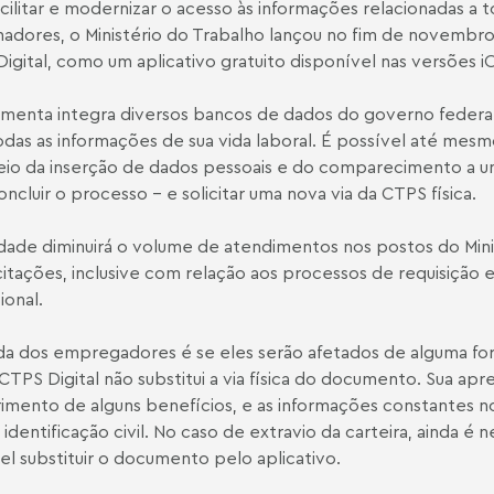
acilitar e modernizar o acesso às informações relacionadas a t
hadores, o Ministério do Trabalho lançou no fim de novembro 
igital, como um aplicativo gratuito disponível nas versões i
amenta integra diversos bancos de dados do governo federal
das as informações de sua vida laboral. É possível até mesm
io da inserção de dados pessoais e do comparecimento a u
oncluir o processo – e solicitar uma nova via da CTPS física.
dade diminuirá o volume de atendimentos nos postos do Minis
icitações, inclusive com relação aos processos de requisição e
ional.
da dos empregadores é se eles serão afetados de alguma for
 CTPS Digital não substitui a via física do documento. Sua ap
imento de alguns benefícios, e as informações constantes n
e identificação civil. No caso de extravio da carteira, ainda é 
el substituir o documento pelo aplicativo.