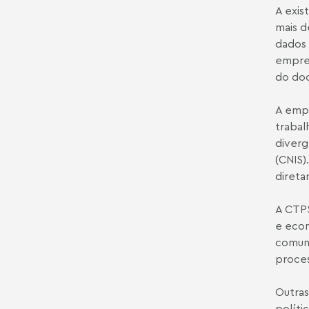
A exis
mais d
dados 
empreg
do doc
A empr
trabal
diverg
(CNIS)
direta
A CTPS
e econ
comuni
proces
Outras
políti