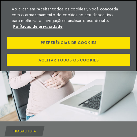
Ao clicar em “Aceitar todos os cookies”, você concorda
com o armazenamento de cookies no seu dispositivo
ara o conteúdo
Machado Meyer
para melhorar a navegação e analisar o uso do site.
Políticas de privacidade
PREFERÊNCIAS DE COOKIES
ACEITAR TODOS OS COOKIES
TRABALHISTA