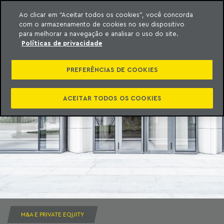
Ao clicar em “Aceitar todos os cookies”, você concorda
com o armazenamento de cookies no seu dispositivo
ara o conteúdo
Machado Meyer
para melhorar a navegação e analisar o uso do site.
Políticas de privacidade
PREFERÊNCIAS DE COOKIES
ACEITAR TODOS OS COOKIES
M&A E PRIVATE EQUITY