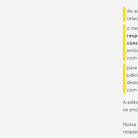
de a
rela
o ite
resp
con
emba
com 
para
judic
desi
com 
A ades
se enc
Nossa 
requis