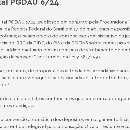
tal PGDAU 6/24
ital PGDAU 6/24
, publicado em conjunto pela Procuradoria-
al da Receita Federal do Brasil em 17 de maio, trata da possi
 cobranças sejam objeto de contencioso administrativo ou jud
ncia do IRRF, da CIDE, do PIS e da COFINS sobre remessas ao
o jurídico pactuado em um contrato de afretamento de emb
ção de serviços” nos termos da Lei 9.481/1997.
se, portanto, de proposta das autoridades fazendárias para
inada controvérsia jurídica relacionada ao setor petrolífe
tual
.
rdo com o edital, os contribuintes que aderirem ao program
uintes condições:
 a conversão automática dos depósitos em pagamento final,
da ou entrada elegível para a transação. O valor restante é p