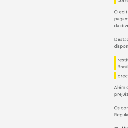
corre
O edit
pagame
da dív
Destac
dispon
rest
Bras
preca
Além d
prejuí
Os con
Regula