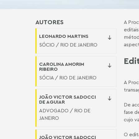
AUTORES
A Proc
editai
LEONARDO MARTINS
método
aspect
SÓCIO / RIO DE JANEIRO
Edi
CAROLINA AMORIM
RIBEIRO
SÓCIA / RIO DE JANEIRO
A Proc
transa
JOÃO VICTOR SADOCCI
DE AGUIAR
De aco
ADVOGADO / RIO DE
fase d
JANEIRO
cujo v
O edit
JOÃO VICTOR SADOCCI