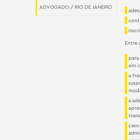
ADVOGADO / RIO DE JANEIRO
ades
cont
inscr
Entre 
para
em c
a tr
susp
moda
a ade
apre
tran
caso
admin