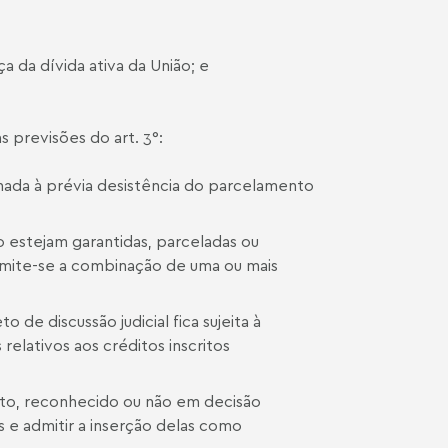
 da dívida ativa da União; e
s previsões do art. 3°:
ionada à prévia desistência do parcelamento
o estejam garantidas, parceladas ou
 admite-se a combinação de uma ou mais
o de discussão judicial fica sujeita à
elativos aos créditos inscritos
ato, reconhecido ou não em decisão
as e admitir a inserção delas como