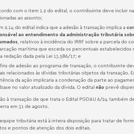
cordo com o item 1.2 do edital, o contribuinte deve incluir n
cionadas ao assunto;
m 2.14 do edital indica que a adesão à transação implica a
con
onsável ao entendimento da administração tributária sobr
sumados
, relativos à incidência do IRRF sobre a parcela do 
rcação marítima que exceda os percentuais estabelecidos nos 
a redação dada pela Lei 13.586/17; e
 fins de adesão ao programa de transação, o contribuinte dev
iais relacionados às dívidas tributárias objetos da transação. 
stência da ação implicaria a condenação da parte ao pagamen
base no valor atualizado da dívida. O edital
não
prevê dispen
ão à transação de que trata o Edital PGDAU 6/24 também dev
erra em 31 de agosto.
equipe tributária está à inteira disposição para tratar de fo
itos e pontos de atenção dos dois editais.