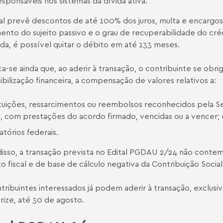
sponsáveis nos sistemas da dívida ativa.
al prevê descontos de até 100% dos juros, multa e encargo
nto do sujeito passivo e o grau de recuperabilidade do cré
ida, é possível quitar o débito em até 133 meses.
a-se ainda que, ao aderir à transação, o contribuinte se obri
ibilização financeira, a compensação de valores relativos a:
ituições, ressarcimentos ou reembolsos reconhecidos pela Se
il, com prestações do acordo firmado, vencidas ou a vencer; 
tórios federais.
isso, a transação prevista no Edital PGDAU 2/24 não conte
zo fiscal e de base de cálculo negativa da Contribuição Social
tribuintes interessados já podem aderir à transação, exclus
rize, até 30 de agosto.