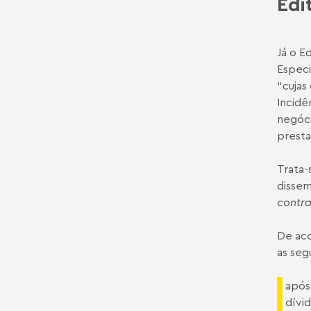
Edi
Já o
Ed
Especi
“cujas
Incidê
negóci
presta
Trata-
dissem
contra
De aco
as seg
após
dívi