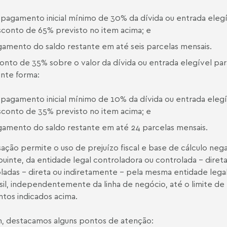
pagamento inicial mínimo de 30% da dívida ou entrada elegív
conto de 65% previsto no item acima; e
amento do saldo restante em até seis parcelas mensais.
onto de 35% sobre o valor da dívida ou entrada elegível par
inte forma:
pagamento inicial mínimo de 10% da dívida ou entrada elegív
conto de 35% previsto no item acima; e
amento do saldo restante em até 24 parcelas mensais.
sação permite o uso de prejuízo fiscal e base de cálculo ne
buinte, da entidade legal controladora ou controlada – dire
ladas – direta ou indiretamente – pela mesma entidade legal
sil, independentemente da linha de negócio, até o limite de
tos indicados acima.
m, destacamos alguns pontos de atenção: