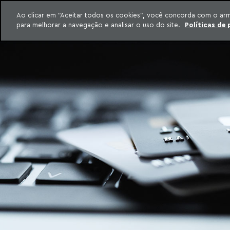
INTELIGÊNCIA JURÍDICA
Ao clicar em “Aceitar todos os cookies”, você concorda com o ar
CONTEÚDO EXCLUSIVO MACHADO MEYER ADVOGADOS
para melhorar a navegação e analisar o uso do site.
Políticas de 
ar para o conteúdo
Machado Meyer