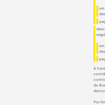
um 
des
pag
desc
segu
um 
des
pag
A tran
contri
contro
do Bra
descon
Por fi