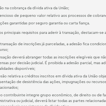
ão na cobrança da dívida ativa da União;
encioso de pequeno valor relativo aos processos de cobrança
ições garantidas por seguro garantia ou carta fiança.
os principais requisitos para aderir à transação, destacam-se a
 transação de inscrições já parceladas, a adesão fica condic
urso;
ansação deverá abranger todas as inscrições elegíveis que nã
ensas por decisão judicial. É proibida a adesão parcial, mas
lidades disponíveis;
são relativa a créditos inscritos em dívida ativa da União objet
sentação de desistência das ações, impugnações ou recursos r
sacionados;
 o contribuinte integre grupo econômico, de direito ou de f
istrativa ou judicial, deverá listar todas as partes relacionad