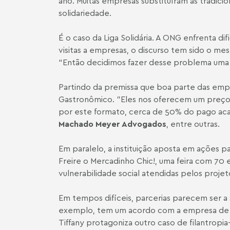
ano. Muitas empresas substituíram as tradicio
solidariedade.
É o caso da Liga Solidária. A ONG enfrenta d
visitas a empresas, o discurso tem sido o mes
“Então decidimos fazer desse problema uma s
Partindo da premissa que boa parte das empr
Gastronômico. "Eles nos oferecem um preço e
por este formato, cerca de 50% do pago acaba
Machado Meyer Advogados
, entre outras.
Em paralelo, a instituição aposta em ações p
Freire o Mercadinho Chic!, uma feira com 70
vulnerabilidade social atendidas pelos projet
Em tempos difíceis, parcerias parecem ser a 
exemplo, tem um acordo com a empresa de ali
Tiffany protagoniza outro caso de filantropia