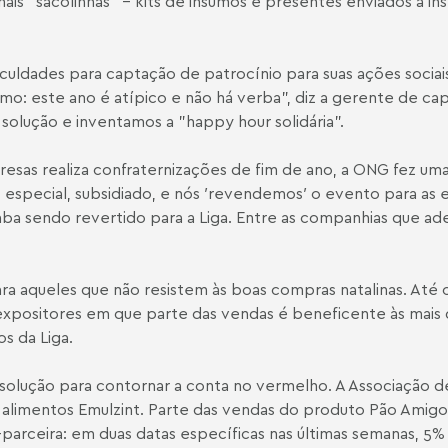
nais "sacolinhas" - kits de insumos e presentes enviados a in
ificuldades para captação de patrocínio para suas ações socia
mo: este ano é atípico e não há verba", diz a gerente de cap
olução e inventamos a "happy hour solidária".
esas realiza confraternizações de fim de ano, a ONG fez um
special, subsidiado, e nós ′revendemos′ o evento para as e
 sendo revertido para a Liga. Entre as companhias que aderi
ara aqueles que não resistem às boas compras natalinas. Até o
 expositores em que parte das vendas é beneficente às mais 
os da Liga.
solução para contornar a conta no vermelho. A Associação de 
mentos Emulzint. Parte das vendas do produto Pão Amigo é re
-parceira: em duas datas específicas nas últimas semanas, 5%