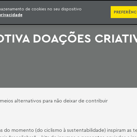
SÉRIES
PUBLICAÇÕES
IMPRENSA
EBOOKS
PODCA
mazenamento de cookies no seu dispositivo
PREFERÊNC
privacidade
OTIVA DOAÇÕES CRIATI
os alternativos para não deixar de contribuir
mas do momento (do ciclismo à sustentabilidade) inspiram as