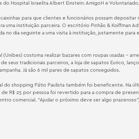
do Hospital Israelita Albert Einstein: AmigoH e Voluntariado
xinhas para que clientes e funcionários possam depositar no
ra uma instituição parceira. O escritório Pinhão & Koiffman 
mada no dia seguinte a uma visita à instituição, justamente par
cial (Unibes) costuma realizar bazares com roupas usadas - a
 de seus tradicionais parceiros, a loja de sapatos Eurico, l
ampanha. Já são 6 mil pares de sapatos conseguidos.
sal do shopping Pátio Paulista também foi beneficente. Na úl
ões de R$ 25 por pessoa foi revertido para a compra de prese
tro comercial. “Ajudar o próximo deve ser algo prazeroso",