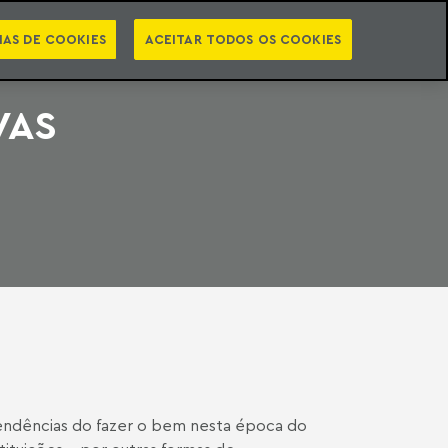
PT
EN
STS
NEWSLETTER
VIDEOCASTS
CATEGORIAS
IAS DE COOKIES
ACEITAR TODOS OS COOKIES
VAS
 tendências do fazer o bem nesta época do