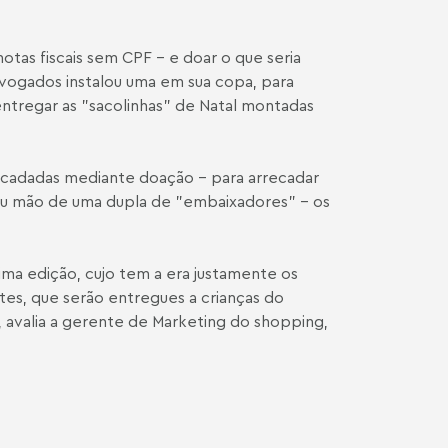
.
tas fiscais sem CPF - e doar o que seria
Advogados instalou uma em sua copa, para
a entregar as "sacolinhas" de Natal montadas
rrecadadas mediante doação - para arrecadar
ançou mão de uma dupla de "embaixadores" - os
tima edição, cujo tem a era justamente os
ntes, que serão entregues a crianças do
 avalia a gerente de Marketing do shopping,