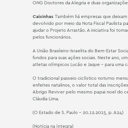
ONG Doutores da Alegria e duas organizações 
Caixinhas
Também há empresas que deixam cai
devolvido por meio da Nota Fiscal Paulista pa
ajudar o Projeto Arrastão. A iniciativa foi to
pelos funcionários.
A União Brasileiro-Israelita do Bem-Estar So
fundos para suas ações sociais. Neste ano, um
atletas olímpicos Lucão e Jaque - para uma c
O tradicional passeio ciclístico noturno men
enfeites natalinos, o valor total das inscriç
Abrigo Reviver pelo mesmo papai noel do cen
Cláudia Lima.
(O Estado de S. Paulo - 20.12.2015, p. A24)
(Notícia na íntegra)