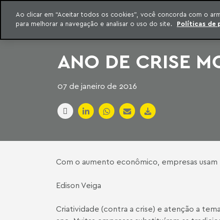
INTELIGÊNCIA JURÍDICA
Ao clicar em “Aceitar todos os cookies”, você concorda com o ar
CONTEÚDO EXCLUSIVO MACHADO MEYER ADVOGADOS
para melhorar a navegação e analisar o uso do site.
Políticas de 
ar para o conteúdo
Machado Meyer
ANO DE CRISE M
07 de janeiro de 2016
Com o aumento econômico, empresas usam mei
Edison Veiga
Criatividade (contra a crise) e atenção a te