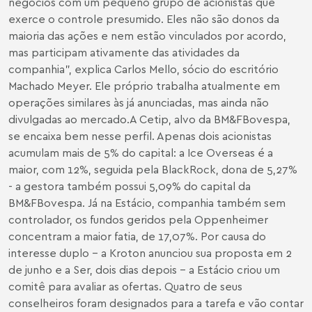
negócios com um pequeno grupo de acionistas que
exerce o controle presumido. Eles não são donos da
maioria das ações e nem estão vinculados por acordo,
mas participam ativamente das atividades da
companhia”, explica Carlos Mello, sócio do escritório
Machado Meyer. Ele próprio trabalha atualmente em
operações similares às já anunciadas, mas ainda não
divulgadas ao mercado.
A Cetip, alvo da BM&FBovespa,
se encaixa bem nesse perfil. Apenas dois acionistas
acumulam mais de 5% do capital: a Ice Overseas é a
maior, com 12%, seguida pela BlackRock, dona de 5,27%
- a gestora também possui 5,09% do capital da
BM&FBovespa. Já na Estácio, companhia também sem
controlador, os fundos geridos pela Oppenheimer
concentram a maior fatia, de 17,07%. Por causa do
interesse duplo - a Kroton anunciou sua proposta em 2
de junho e a Ser, dois dias depois - a Estácio criou um
comitê para avaliar as ofertas. Quatro de seus
conselheiros foram designados para a tarefa e vão contar