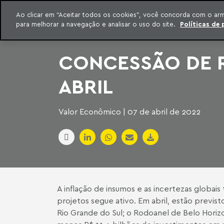
INTELIGÊNCIA JURÍDICA
Ao clicar em “Aceitar todos os cookies”, você concorda com o ar
CONTEÚDO EXCLUSIVO MACHADO MEYER ADVOGADOS
para melhorar a navegação e analisar o uso do site.
Políticas de 
ar para o conteúdo
Machado Meyer
CONCESSÃO DE R
ABRIL
Valor Econômico | 07 de abril de 2022
A inflação de insumos e as incertezas globais
projetos segue ativo. Em abril, estão previs
Rio Grande do Sul; o Rodoanel de Belo Hori