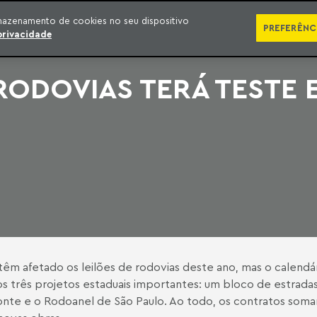
SÉRIES
PUBLICAÇÕES
IMPRENSA
EBOOKS
PODCA
mazenamento de cookies no seu dispositivo
PREFERÊNC
privacidade
ODOVIAS TERÁ TESTE E
 têm afetado os leilões de rodovias deste ano, mas o calendá
tos três projetos estaduais importantes: um bloco de estrada
zonte e o Rodoanel de São Paulo. Ao todo, os contratos som