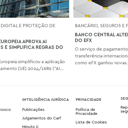
 DIGITAL E PROTEÇÃO DE
BANCÁRIO, SEGUROS E 
BANCO CENTRAL ALTE
DO EFX
EUROPEIA APROVA AI
S E SIMPLIFICA REGRAS DO
O serviço de pagamento
transferência internacio
Europeia simplificou a aplicação
como eFX ganhou novas..
amento (UE) 2024/1689 (“AI...
SE
INTELIGÊNCIA JURÍDICA
PRIVACIDADE
Rep
onosco
Publicações
Política de
seg
Privacidade
Julgamentos do Carf
Lista de Cookies
Minuto IJ