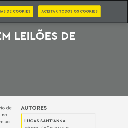
PT
EN
STS
NEWSLETTER
VIDEOCASTS
CATEGORIAS
IAS DE COOKIES
ACEITAR TODOS OS COOKIES
M LEILÕES DE
AUTORES
rio de
s no
LUCAS SANT'ANNA
am ao