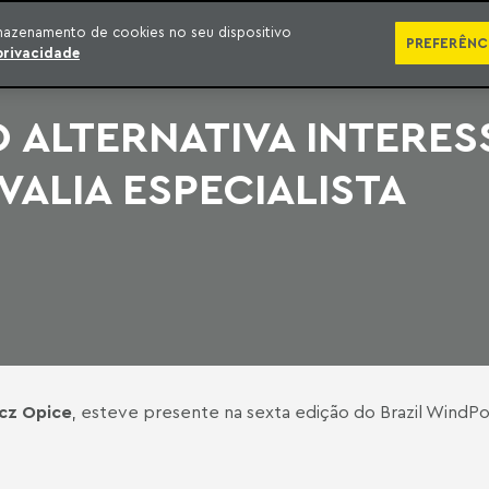
SÉRIES
PUBLICAÇÕES
IMPRENSA
EBOOKS
PODCA
mazenamento de cookies no seu dispositivo
PREFERÊNC
privacidade
 ALTERNATIVA INTERES
VALIA ESPECIALISTA
cz Opice
, esteve presente na sexta edição do Brazil WindPo