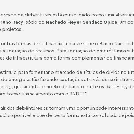
ercado de debêntures está consolidado como uma alternativ
Bruno Racy
, sócio do
Machado Meyer Sendacz Opice
, um do
e projetos.
ar outras formas de se financiar, uma vez que o Banco Nacio
a a liberação de recursos. Para liberação de empréstimos su
s de infraestrutura como forma complementar de financia
stimulo para fomentar o mercado de títulos de dívida no Bras
de energia estão fazendo captações através desse instrume
2015, que acontece no Rio de Janeiro entre os dias 1º e 3 
 caro tomar financiamento com o BNDES".
scais das debêntures as tornam uma oportunidade interessant
 está disponível e que de certa forma está consolidada depo