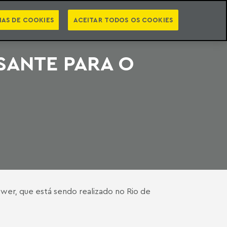
PT
EN
STS
NEWSLETTER
VIDEOCASTS
CATEGORIAS
IAS DE COOKIES
ACEITAR TODOS OS COOKIES
SANTE PARA O
wer, que está sendo realizado no Rio de