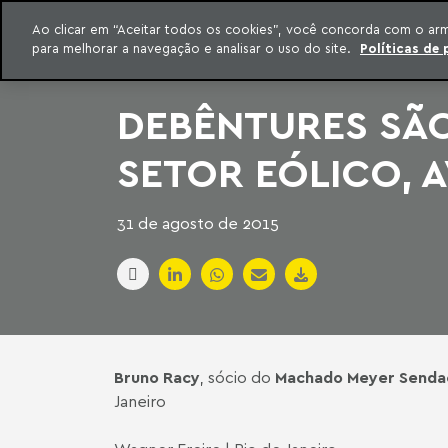
INTELIGÊNCIA JURÍDICA
Ao clicar em “Aceitar todos os cookies”, você concorda com o ar
CONTEÚDO EXCLUSIVO MACHADO MEYER ADVOGADOS
para melhorar a navegação e analisar o uso do site.
Políticas de 
ar para o conteúdo
Machado Meyer
DEBÊNTURES SÃO
SETOR EÓLICO, A
31 de agosto de 2015
Bruno Racy
, sócio do
Machado Meyer Senda
Janeiro