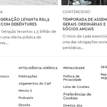
SA
CONTENCIOSO
 GERAÇÃO LEVANTA R$1,5
TEMPORADA DE ASSEM
 COM DEBÊNTURES
GERAIS ORDINÁRIAS E
SÓCIOS ANUAIS
 Geração levantou 1,5 bilhão de
O início de cada exercíci
m uma oferta pública de
uma das obrigações socie
es...
periódicas...
SE
INTELIGÊNCIA JURÍDICA
PRIVACIDADE
Rep
onosco
Publicações
Política de
seg
Privacidade
Julgamentos do Carf
Lista de Cookies
Minuto IJ
Podcasts
Ebooks
Direitos dos