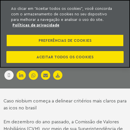
Ao clicar em “Aceitar todos os cookies”, você concorda
com o armazenamento de cookies no seu dispositivo
ara o conteúdo
Machado Meyer
para melhorar a navegação e analisar o uso do site.
Políticas de privacidade
DECISÃO
PREFERÊNCIAS DE COOKIES
EMBLEMÁTICA
ACEITAR TODOS OS COOKIES
Capital Aberto | 11 de fevereiro de 2018
Caso niobium começa a delinear critérios mais claros para
as icos no brasil
Em dezembro do ano passado, a Comissão de Valores
Mobiliários (CVM), por meio de sua Superintendência de