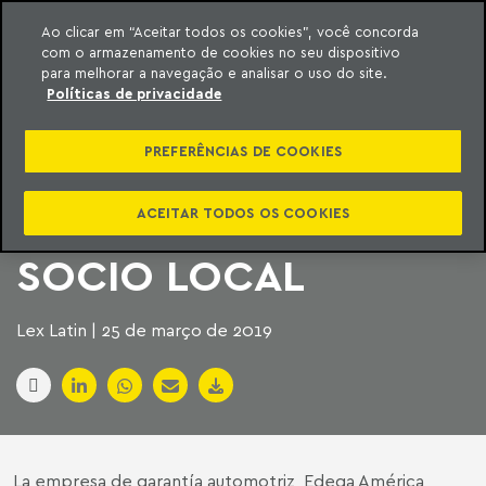
Ao clicar em “Aceitar todos os cookies”, você concorda
com o armazenamento de cookies no seu dispositivo
ara o conteúdo
Machado Meyer
para melhorar a navegação e analisar o uso do site.
Políticas de privacidade
EDEGA AMÉRICA
PREFERÊNCIAS DE COOKIES
LATINA VENDE FILIAL
BRASILEÑA A SU
ACEITAR TODOS OS COOKIES
SOCIO LOCAL
Lex Latin | 25 de março de 2019
La empresa de garantía automotriz, Edega América