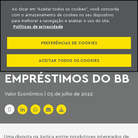
Ao clicar em “Aceitar todos os cookies”, você concorda
com o armazenamento de cookies no seu dispositivo
ara o conteúdo
Machado Meyer
para melhorar a navegação e analisar o uso do site.
Políticas de privacidade
EM MT, INTEGRADOS
PREFERÊNCIAS DE COOKIES
QUESTIONAM
CRITÉRIOS DE
ACEITAR TODOS OS COOKIES
EMPRÉSTIMOS DO BB
Valor Econômico | 05 de julho de 2022
Uma disputa na Justiça entre produtores integrados de