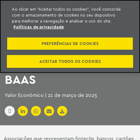
Ao clicar em “Aceitar todos os cookies”, você concorda
com o armazenamento de cookies no seu dispositivo
ara o conteúdo
Machado Meyer
para melhorar a navegação e analisar o uso do site.
Políticas de privacidade
EMPRESAS DEFENDEM
PREFERÊNCIAS DE COOKIES
MÚLTIPLOS
PRESTADORES DE
ACEITAR TODOS OS COOKIES
BAAS
Valor Econômico | 21 de março de 2025
Associações que representam fintechs, bancos, cartões