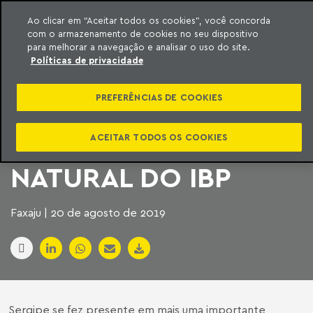
Ao clicar em “Aceitar todos os cookies”, você concorda
com o armazenamento de cookies no seu dispositivo
ara o conteúdo
Machado Meyer
para melhorar a navegação e analisar o uso do site.
Políticas de privacidade
ESTADO DE SERGIPE
PREFERÊNCIAS DE COOKIES
PARTICIPA DO
SEMINÁRIO DE GÁS
ACEITAR TODOS OS COOKIES
NATURAL DO IBP
Faxaju | 20 de agosto de 2019
Sergipe se fez presente em mais uma importante