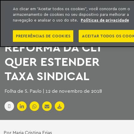
Ao clicar em “Aceitar todos os cookies”, você concorda com o
armazenamento de cookies no seu dispositivo para melhorar a
ara o conteúdo
Machado Meyer
navegação e analisar o uso do site.
Políticas de privacidade
EX-MINISTRO DA
PREFERÊNCIAS DE COOKIES
ACEITAR TODOS OS COOK
REFORMA DA CLT
QUER ESTENDER
TAXA SINDICAL
Folha de S. Paulo | 12 de novembro de 2018
Por Maria Cristina Frias