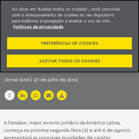
Ao clicar em “Aceitar todos os cookies”, você concorda
com o armazenamento de cookies no seu dispositivo
ara o conteúdo
Machado Meyer
para melhorar a navegação e analisar o uso do site.
Políticas de privacidade
FENALAW DIGITAL
PREFERÊNCIAS DE COOKIES
WEEK ACONTECE EM
AGOSTO
ACEITAR TODOS OS COOKIES
Jornal Jurid | 27 de julho de 2021
A Fenalaw, maior evento jurídico da América Latina,
começa na próxima segunda-feira (2) e até 6 de agosto
apresentará as principais novidades de caráter