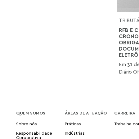
TRIBUT
RFB E C
CRONOG
OBRIGA
DOCUME
ELETRÔ
Em 31 de
Diário Of
QUEM SOMOS
ÁREAS DE ATUAÇÃO
CARREIRA
Sobre nós
Práticas
Trabalhe c
Responsabilidade
Indústrias
Corporativa