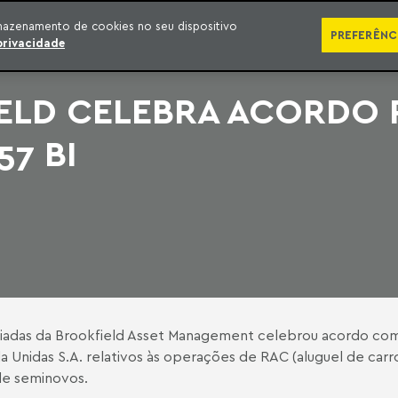
SÉRIES
PUBLICAÇÕES
IMPRENSA
EBOOKS
PODCA
mazenamento de cookies no seu dispositivo
PREFERÊNC
privacidade
ELD CELEBRA ACORDO 
57 BI
iliadas da Brookfield Asset Management celebrou acordo com
 Unidas S.A. relativos às operações de RAC (aluguel de carr
 de seminovos.