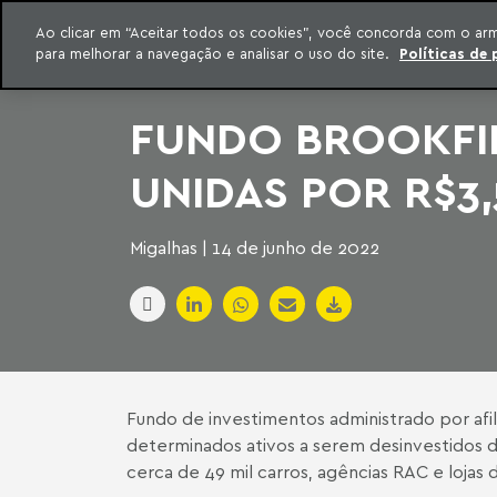
INTELIGÊNCIA JURÍDICA
Ao clicar em “Aceitar todos os cookies”, você concorda com o ar
CONTEÚDO EXCLUSIVO MACHADO MEYER ADVOGADOS
para melhorar a navegação e analisar o uso do site.
Políticas de 
ar para o conteúdo
Machado Meyer
FUNDO BROOKFI
UNIDAS POR R$3,
Migalhas | 14 de junho de 2022
Fundo de investimentos administrado por af
determinados ativos a serem desinvestidos da
cerca de 49 mil carros, agências RAC e lojas