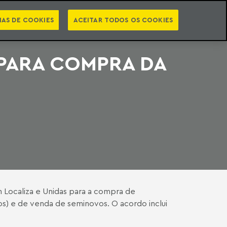
PT
EN
STS
NEWSLETTER
VIDEOCASTS
CATEGORIAS
IAS DE COOKIES
ACEITAR TODOS OS COOKIES
PARA COMPRA DA
 Localiza e Unidas para a compra de
os) e de venda de seminovos. O acordo inclui