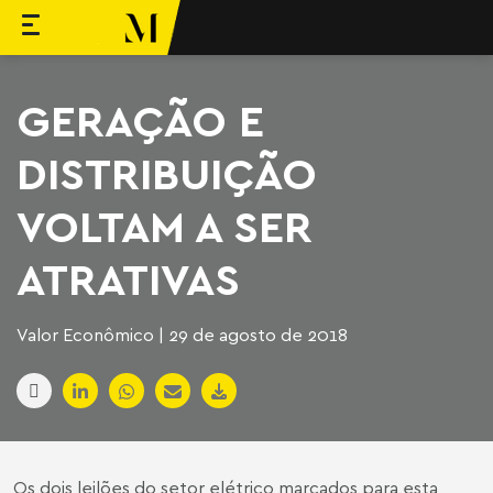
ara o conteúdo
Machado Meyer
GERAÇÃO E
DISTRIBUIÇÃO
VOLTAM A SER
ATRATIVAS
Valor Econômico | 29 de agosto de 2018
Os dois leilões do setor elétrico marcados para esta