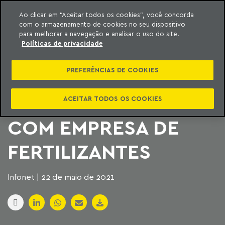
Ao clicar em “Aceitar todos os cookies”, você concorda
com o armazenamento de cookies no seu dispositivo
ara o conteúdo
Machado Meyer
para melhorar a navegação e analisar o uso do site.
Políticas de privacidade
GOVERNO E
PREFERÊNCIAS DE COOKIES
EMBAIXADA DO
BRASIL SE REÚNEM
ACEITAR TODOS OS COOKIES
COM EMPRESA DE
FERTILIZANTES
Infonet | 22 de maio de 2021