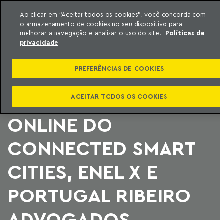
Ao clicar em “Aceitar todos os cookies”, você concorda com
o armazenamento de cookies no seu dispositivo para
ara o conteúdo
Machado Meyer
melhorar a navegação e analisar o uso do site.
Políticas de
privacidade
INVESTIMENTOS EM
PREFERÊNCIAS DE COOKIES
ILUMINAÇÃO PÚBLICA
É TEMA DE SÉRIE
ACEITAR TODOS OS COOKIES
ONLINE DO
CONNECTED SMART
CITIES, ENEL X E
PORTUGAL RIBEIRO
ADVOGADOS