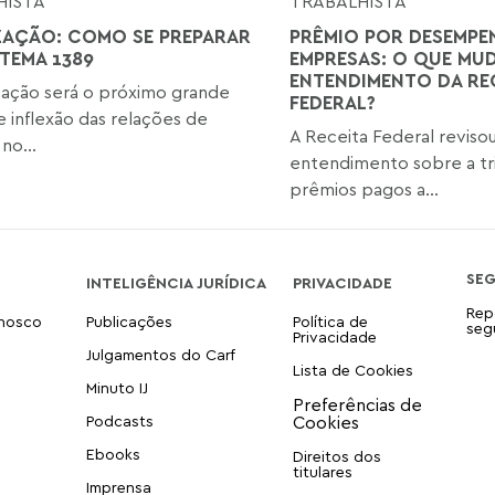
HISTA
TRABALHISTA
ZAÇÃO: COMO SE PREPARAR
PRÊMIO POR DESEMPE
 TEMA 1389
EMPRESAS: O QUE MU
ENTENDIMENTO DA RE
zação será o próximo grande
FEDERAL?
 inflexão das relações de
A Receita Federal reviso
no...
entendimento sobre a tr
prêmios pagos a...
SE
INTELIGÊNCIA JURÍDICA
PRIVACIDADE
Rep
onosco
Publicações
Política de
seg
Privacidade
Julgamentos do Carf
Lista de Cookies
Minuto IJ
Podcasts
Ebooks
Direitos dos
titulares
Imprensa