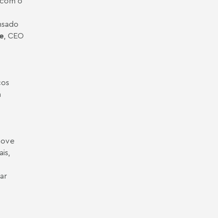
 com o
nsado
e
, CEO
ços
m
nove
is,
ar