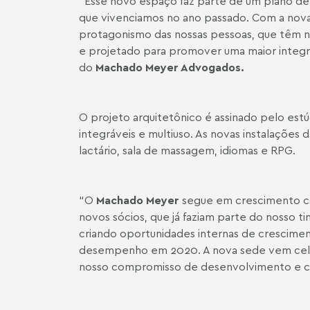
“Esse novo espaço faz parte de um plano de
que vivenciamos no ano passado. Com a nova 
protagonismo das nossas pessoas, que têm no
e projetado para promover uma maior integraç
do
Machado Meyer Advogados.
O projeto arquitetônico é assinado pelo estú
integráveis e multiuso. As novas instalações
lactário, sala de massagem, idiomas e RPG.
“O
Machado Meyer
segue em crescimento co
novos sócios, que já faziam parte do nosso tim
criando oportunidades internas de crescime
desempenho em 2020. A nova sede vem cele
nosso compromisso de desenvolvimento e c