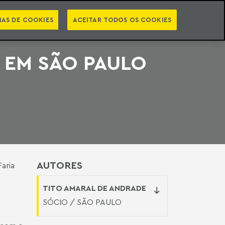
PT
EN
STS
NEWSLETTER
VIDEOCASTS
CATEGORIAS
IAS DE COOKIES
ACEITAR TODOS OS COOKIES
 EM SÃO PAULO
AUTORES
aria
TITO AMARAL DE ANDRADE
SÓCIO / SÃO PAULO