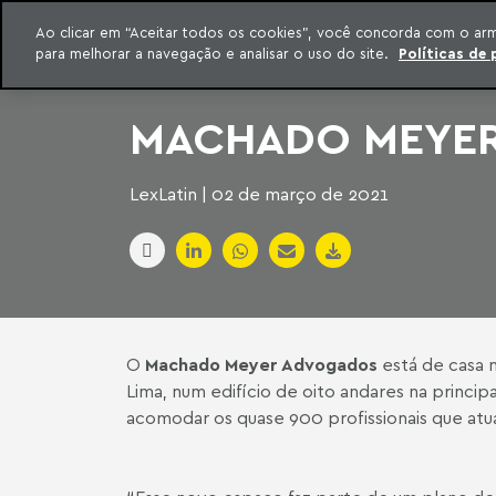
INTELIGÊNCIA JURÍDICA
Ao clicar em “Aceitar todos os cookies”, você concorda com o ar
CONTEÚDO EXCLUSIVO MACHADO MEYER ADVOGADOS
para melhorar a navegação e analisar o uso do site.
Políticas de 
ar para o conteúdo
Machado Meyer
MACHADO MEYER
LexLatin | 02 de março de 2021
O
Machado Meyer Advogados
está de casa n
Lima, num edifício de oito andares na principa
acomodar os quase 900 profissionais que atu