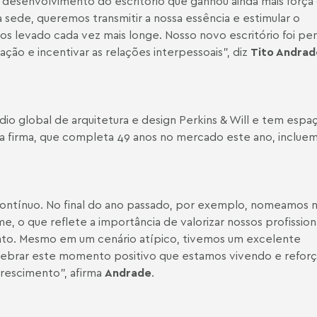
 desenvolvimento do escritório que ganhou ainda mais força
sede, queremos transmitir a nossa essência e estimular o
s levado cada vez mais longe. Nosso novo escritório foi pe
ão e incentivar as relações interpessoais”, diz
Tito Andrad
dio global de arquitetura e design Perkins & Will e tem espa
 da firma, que completa 49 anos no mercado este ano, inclue
ntínuo. No final do ano passado, por exemplo, nomeamos 
e, o que reflete a importância de valorizar nossos profissiona
nto. Mesmo em um cenário atípico, tivemos um excelente
brar este momento positivo que estamos vivendo e reforç
rescimento”, afirma
Andrade
.