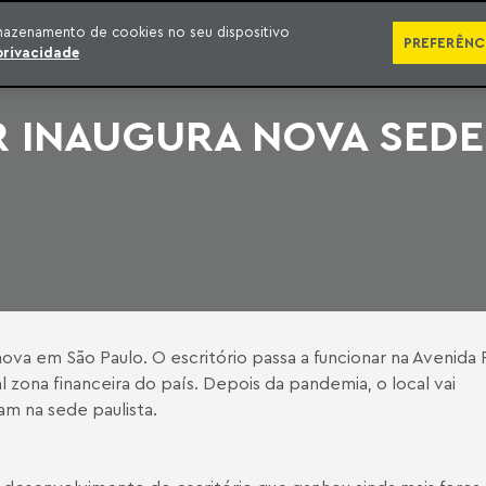
SÉRIES
PUBLICAÇÕES
IMPRENSA
EBOOKS
PODCA
mazenamento de cookies no seu dispositivo
PREFERÊNC
privacidade
 INAUGURA NOVA SEDE
ova em São Paulo. O escritório passa a funcionar na Avenida F
l zona financeira do país. Depois da pandemia, o local vai
am na sede paulista.