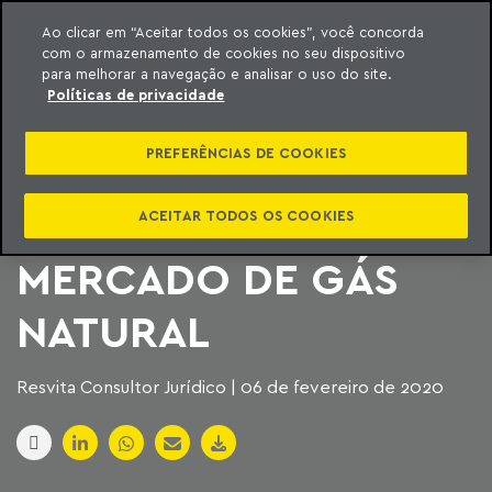
Ao clicar em “Aceitar todos os cookies”, você concorda
com o armazenamento de cookies no seu dispositivo
ara o conteúdo
Machado Meyer
para melhorar a navegação e analisar o uso do site.
Políticas de privacidade
MAIS UM PASSO NA
PREFERÊNCIAS DE COOKIES
CORRIDA PARA A
ABERTURA DO
ACEITAR TODOS OS COOKIES
MERCADO DE GÁS
NATURAL
Resvita Consultor Jurídico | 06 de fevereiro de 2020