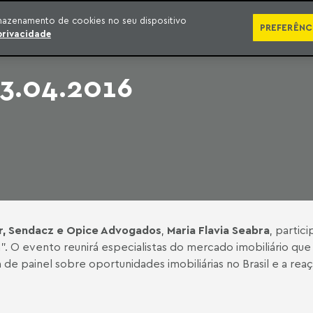
SÉRIES
PUBLICAÇÕES
IMPRENSA
EBOOKS
PODCA
mazenamento de cookies no seu dispositivo
PREFERÊNC
privacidade
3.04.2016
r, Sendacz e Opice Advogados
,
Maria Flavia Seabra
, partic
um". O evento reunirá especialistas do mercado imobiliário qu
e painel sobre oportunidades imobiliárias no Brasil e a reaçã