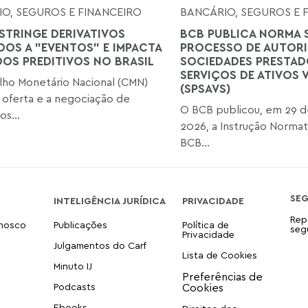
O, SEGUROS E FINANCEIRO
BANCÁRIO, SEGUROS E 
STRINGE DERIVATIVOS
BCB PUBLICA NORMA 
DOS A "EVENTOS" E IMPACTA
PROCESSO DE AUTOR
OS PREDITIVOS NO BRASIL
SOCIEDADES PRESTAD
SERVIÇOS DE ATIVOS 
ho Monetário Nacional (CMN)
(SPSAVS)
a oferta e a negociação de
O BCB publicou, em 29 de
os...
2026, a Instrução Normat
BCB...
SE
INTELIGÊNCIA JURÍDICA
PRIVACIDADE
Rep
onosco
Publicações
Política de
seg
Privacidade
Julgamentos do Carf
Lista de Cookies
Minuto IJ
Podcasts
Ebooks