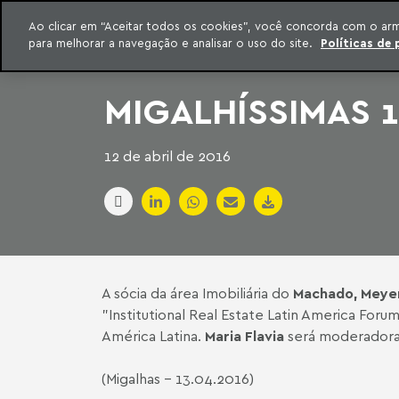
INTELIGÊNCIA JURÍDICA
Ao clicar em “Aceitar todos os cookies”, você concorda com o ar
CONTEÚDO EXCLUSIVO MACHADO MEYER ADVOGADOS
para melhorar a navegação e analisar o uso do site.
Políticas de 
ar para o conteúdo
Machado Meyer
MIGALHÍSSIMAS 1
12 de abril de 2016
A sócia da área Imobiliária do
Machado, Meye
"Institutional Real Estate Latin America For
América Latina.
Maria Flavia
será moderadora d
(Migalhas - 13.04.2016)