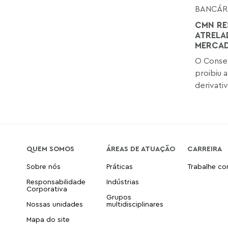
BANCÁRI
CMN RE
ATRELA
MERCAD
O Consel
proibiu 
derivativ
QUEM SOMOS
ÁREAS DE ATUAÇÃO
CARREIRA
Sobre nós
Práticas
Trabalhe c
Responsabilidade
Indústrias
Corporativa
Grupos
Nossas unidades
multidisciplinares
Mapa do site