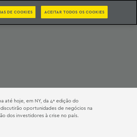
PT
EN
STS
NEWSLETTER
VIDEOCASTS
CATEGORIAS
IAS DE COOKIES
ACEITAR TODOS OS COOKIES
ipa até hoje, em NY, da 4ª edição do
e discutirão oportunidades de negócios na
o dos investidores à crise no país.