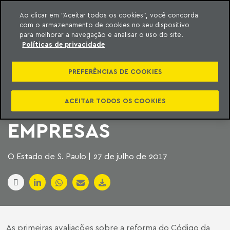
Ao clicar em “Aceitar todos os cookies”, você concorda
com o armazenamento de cookies no seu dispositivo
ara o conteúdo
Machado Meyer
para melhorar a navegação e analisar o uso do site.
Políticas de privacidade
NOVO CÓDIGO DA
PREFERÊNCIAS DE COOKIES
MINERAÇÃO VAI
ELEVAR CUSTO DE
ACEITAR TODOS OS COOKIES
EMPRESAS
O Estado de S. Paulo | 27 de julho de 2017
As primeiras avaliações sobre a reforma do Código da