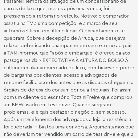
Passarelli lembra da situação de um concessionário de
carros de luxo que, meses após uma venda, foi
pressionado a retomar o veículo. Motivo: o comprador
assistiu na TV a uma competição, e a marca de seu
automóvel ficou em último lugar. O encantamento se
quebrara. Sobre a decepção de Arruda, que desejava
relaxar bebericando champanhe em seu retorno ao país,
a TAM informou que "após o embarque, é oferecida aos
passageiros da > EXPECTATIVA À ALTURA DO BOLSO À
cultura peculiar ao mercado de luxo, combina-se o poder
de barganha dos clientes: acesso a advogados de
renome facilita acordos antes que as disputas cheguem a
órgãos de defesa do consumidor ou a tribunais. Foi assim
com um cliente do escritório TozziniFreire que comprou
um BMW usado em test drive. Quando surgiram
problemas, ele quis desfazer o negócio, sem sucesso.
Após um telefonema dos advogados à loja, a resistência
foi quebrada. - Bastou uma conversa. Argumentamos que
não deveriam ter vendido um carro de test drive e que a