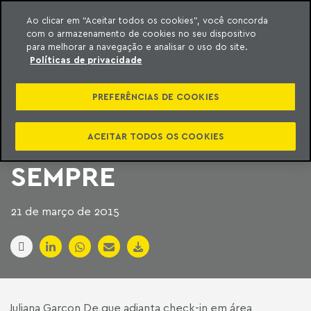
Ao clicar em “Aceitar todos os cookies”, você concorda
com o armazenamento de cookies no seu dispositivo
ara o conteúdo
Machado Meyer
para melhorar a navegação e analisar o uso do site.
Políticas de privacidade
O CONSUMO É DE
PREFERÊNCIAS DE COOKIES
LUXO, MAS O
ATENDIMENTO NEM
ACEITAR TODOS OS COOKIES
SEMPRE
21 de março de 2015
Juliana Garçon De que adianta check-in em área