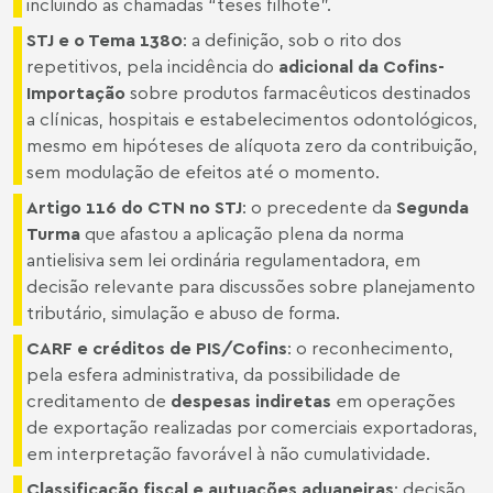
incluindo as chamadas “teses filhote”.
STJ e o Tema 1380
: a definição, sob o rito dos
repetitivos, pela incidência do
adicional da Cofins-
Importação
sobre produtos farmacêuticos destinados
a clínicas, hospitais e estabelecimentos odontológicos,
mesmo em hipóteses de alíquota zero da contribuição,
sem modulação de efeitos até o momento.
Artigo 116 do CTN no STJ
: o precedente da
Segunda
Turma
que afastou a aplicação plena da norma
antielisiva sem lei ordinária regulamentadora, em
decisão relevante para discussões sobre planejamento
tributário, simulação e abuso de forma.
CARF e créditos de PIS/Cofins
: o reconhecimento,
pela esfera administrativa, da possibilidade de
creditamento de
despesas indiretas
em operações
de exportação realizadas por comerciais exportadoras,
em interpretação favorável à não cumulatividade.
Classificação fiscal e autuações aduaneiras
: decisão