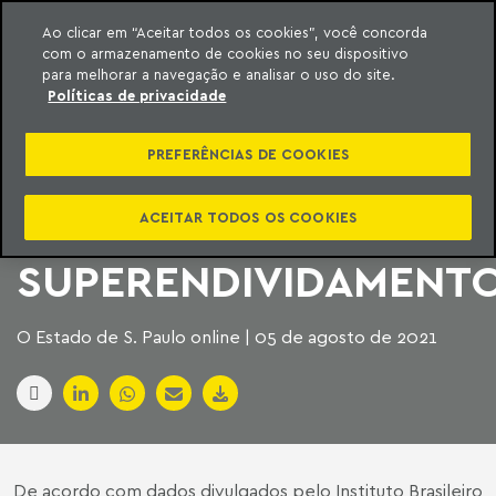
Ao clicar em “Aceitar todos os cookies”, você concorda
com o armazenamento de cookies no seu dispositivo
ara o conteúdo
Machado Meyer
para melhorar a navegação e analisar o uso do site.
Políticas de privacidade
O DIA SEGUINTE DA
PREFERÊNCIAS DE COOKIES
APROVAÇÃO DA LEI
DO
ACEITAR TODOS OS COOKIES
SUPERENDIVIDAMENT
O Estado de S. Paulo online | 05 de agosto de 2021
De acordo com dados divulgados pelo Instituto Brasileiro