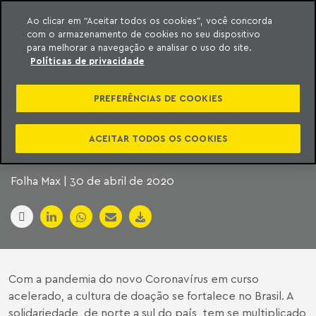
Ao clicar em “Aceitar todos os cookies”, você concorda
com o armazenamento de cookies no seu dispositivo
ara o conteúdo
Machado Meyer
para melhorar a navegação e analisar o uso do site.
Políticas de privacidade
PANDEMIA REFORÇA
PREFERÊNCIAS DE COOKIES
CULTURA DAS
DOAÇÕES NO BRASIL
ACEITAR TODOS OS COOKIES
Folha Max | 30 de abril de 2020
Com a pandemia do novo Coronavírus em curso
acelerado, a cultura de doação se fortalece no Brasil. A
solidariedade, de norte a sul do país, tem se multiplicado