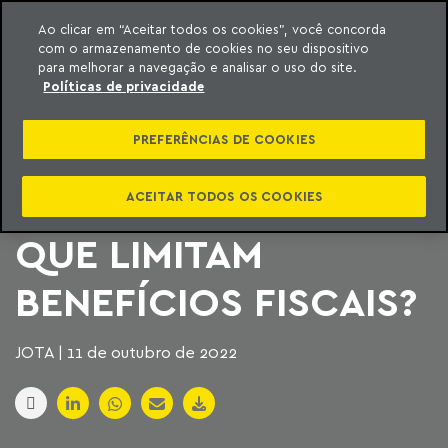
Ao clicar em “Aceitar todos os cookies”, você concorda
com o armazenamento de cookies no seu dispositivo
ara o conteúdo
Machado Meyer
para melhorar a navegação e analisar o uso do site.
Políticas de privacidade
POR QUE É
PREFERÊNCIAS DE COOKIES
INCONSTITUCIONAL A
CRIAÇÃO DE FUNDOS
ACEITAR TODOS OS COOKIES
QUE LIMITAM
BENEFÍCIOS FISCAIS?
JOTA | 11 de outubro de 2022